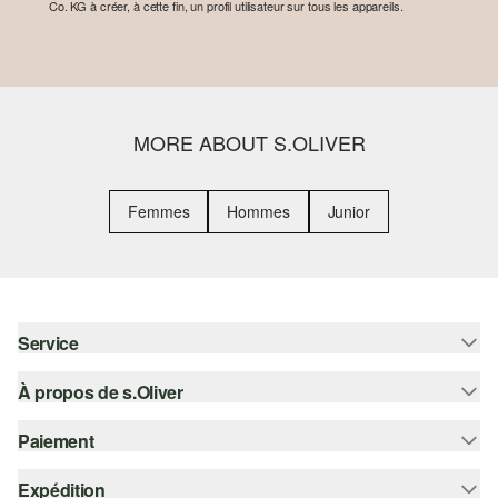
Co. KG à créer, à cette fin, un profil utilisateur sur tous les appareils.
MORE ABOUT S.OLIVER
Femmes
Hommes
Junior
Service
À propos de s.Oliver
Aide - FAQ
Guide des tailles
Paiement
S'abonner à la Newsletter
Retours
s.Oliver Card
Expédition
Sur facture