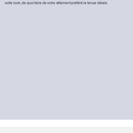
votre look, de quoi faire de votre vêtement préféré la tenue idéale.
-38%
-26%
T-shirt oversize texturé à motif rayé
Sweatshirt avec col troyer et détails imprimés
15.95 CHF
25.90 CHF
36.95 CHF
49.90 CHF