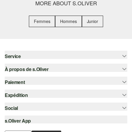
MORE ABOUT S.OLIVER
Femmes
Hommes
Junior
Service
À propos de s.Oliver
Aide - FAQ
Guide des tailles
Paiement
S'abonner à la Newsletter
Retours
s.Oliver Card
Expédition
Sur facture
Vêtements
s.Oliver Group
Carte de crédit
Social
Suivi de colis
Carrière
PayPal
SwissPost
s.Oliver App
instagram
Liste d'envies
TWINT
PickPost
facebook