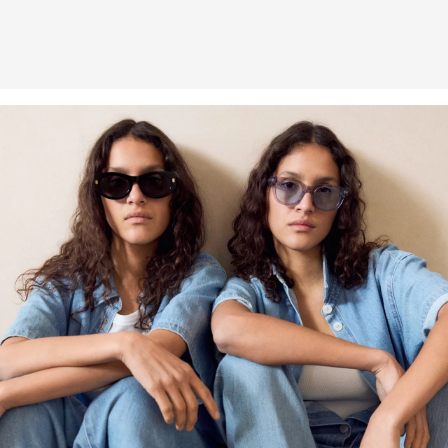
Viscose plus responsable : Ce produit contient de la viscose plus
responsable. Pour la production, seul du bois provenant d’une
sylviculture certifiée est utilisé. Au cours du processus de
production, la consommation d’eau et les émissions de gaz à effet
de serre sont considérablement réduits par rapport à la production
d’autres fibres naturelles non certifiées.