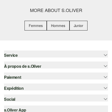
MORE ABOUT S.OLIVER
Femmes
Hommes
Junior
Service
À propos de s.Oliver
Aide - FAQ
Guide des tailles
Paiement
S'abonner à la Newsletter
Retours
s.Oliver Card
Expédition
Sur facture
Vêtements
s.Oliver Group
Carte de crédit
Social
Suivi de colis
Carrière
PayPal
SwissPost
s.Oliver App
instagram
Liste d'envies