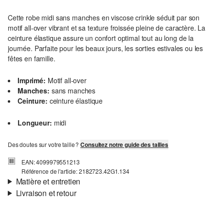
Cette robe midi sans manches en viscose crinkle séduit par son
motif all-over vibrant et sa texture froissée pleine de caractère. La
ceinture élastique assure un confort optimal tout au long de la
journée. Parfaite pour les beaux jours, les sorties estivales ou les
fêtes en famille.
Imprimé:
Motif all-over
Manches:
sans manches
Ceinture:
ceinture élastique
Longueur:
midi
Des doutes sur votre taille ?
Consultez notre guide des tailles
EAN: 4099979551213
Référence de l'article: 2182723.42G1.134
Matière et entretien
Livraison et retour
Matière:
tissu
Informations sur l'expédition
Propriété:
froissé