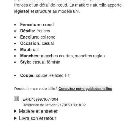
fronces et un détail de nœud. La matière naturelle apporte
légèreté et structure au modèle uni.
Fermeture:
nœud
Détails:
fronces
Encolure:
col rond
Occasion:
casual
Motif:
uni
Manches:
manches courtes, manches raglan
Style:
casual, féminin
Coupe:
coupe Relaxed Fit
Des doutes sur votre taille ?
Consultez notre guide des tailles
EAN: 4099979574304
Référence de l'article: 2179150.8918.32
Matière et entretien
Livraison et retour
Matière:
lin mélangé
Informations sur l'expédition