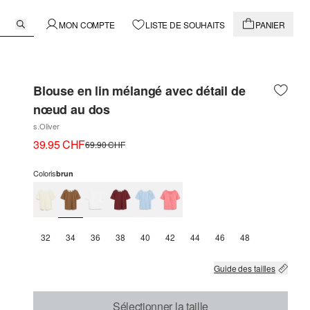
MON COMPTE
LISTE DE SOUHAITS
PANIER
Blouse en lin mélangé avec détail de
nœud au dos
s.Oliver
39.95 CHF
69.90 CHF
Coloris
brun
32
34
36
38
40
42
44
46
48
Guide des tailles
Sélectionner la taille