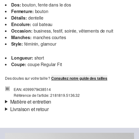
Dos:
bouton, fente dans le dos
Fermeture:
bouton
Détails:
dentelle
Encolure:
col bateau
Occasion:
business, festif, soirée, vêtements de nuit
Manches:
manches courtes
Style:
féminin, glamour
Longueur:
short
Coupe:
coupe Regular Fit
Des doutes sur votre taille ?
Consultez notre guide des tailles
EAN: 4099979438514
Référence de l'article: 2181819.5136.32
Matière et entretien
Livraison et retour
Doublure:
Viscose
Informations sur l'expédition
Ta commande sera expédiée par SwissPost dans un délai de 4 à 5
jours ouvrables. Pour une livraison standard, les frais d'expédition