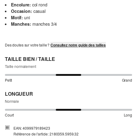
Encolure:
col rond
Occasion:
casual
Motif:
uni
Manches:
manches 3/4
Des doutes sur votre taille ?
Consultez notre guide des tailles
TAILLE BIEN / TAILLE
Taille normalement
Petit
Grand
LONGUEUR
Normale
Court
Long
EAN: 4099979189423
Référence de l'article: 2180359.5959.32