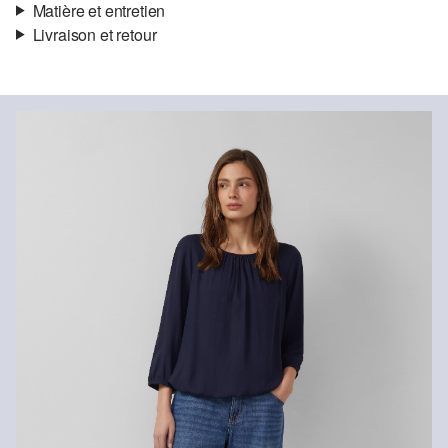
Matière et entretien
Livraison et retour
Matière:
viscose stretch
Informations sur l'expédition
Matière:
Viscose
Ta commande sera expédiée par SwissPost dans un délai de 4 à 5
jours ouvrables. Pour une livraison standard, les frais d'expédition
s'élèvent à 4,00 CHF.
Retour
Détergents au chlore interdits
Ne pas mettre au sèche-linge
Tu peux nous renvoyer tes articles gratuitement dans un délai de
Programme de lavage délicat à 30 °
14 jours. Nous prenons en charge les frais de retour. Si tu
Ne pas repasser à chaud
possèdes notre s.Oliver Card, tu peux même retourner les articles
Nettoyage à sec impossible
gratuitement dans les 30 jours.