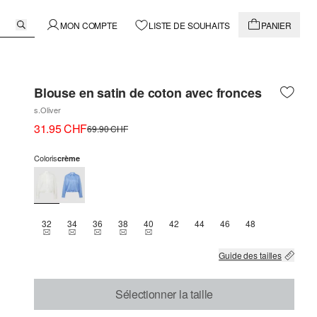
MON COMPTE
LISTE DE SOUHAITS
PANIER
Blouse en satin de coton avec fronces
s.Oliver
31.95 CHF
69.90 CHF
Coloris
crème
32
34
36
38
40
42
44
46
48
THIS SIZE IS CURRENTLY OUT OF STOCK
THIS SIZE IS CURRENTLY OUT OF STOCK
THIS SIZE IS CURRENTLY OUT OF STOCK
THIS SIZE IS CURRENTLY OUT OF STOCK
THIS SIZE IS CURRENTLY OUT OF STOCK
Guide des tailles
Sélectionner la taille