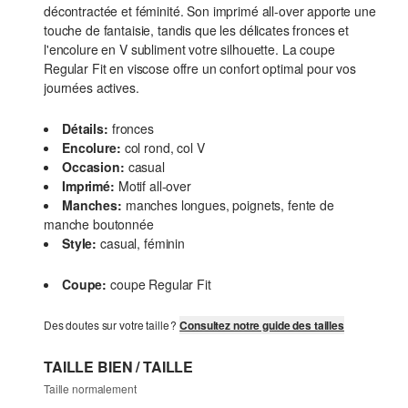
décontractée et féminité. Son imprimé all-over apporte une
touche de fantaisie, tandis que les délicates fronces et
l'encolure en V subliment votre silhouette. La coupe
Regular Fit en viscose offre un confort optimal pour vos
journées actives.
Détails:
fronces
Encolure:
col rond, col V
Occasion:
casual
Imprimé:
Motif all-over
Manches:
manches longues, poignets, fente de
manche boutonnée
Style:
casual, féminin
Coupe:
coupe Regular Fit
Des doutes sur votre taille ?
Consultez notre guide des tailles
TAILLE BIEN / TAILLE
Taille normalement