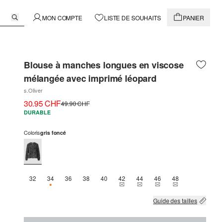
MON COMPTE
LISTE DE SOUHAITS
PANIER
Blouse à manches longues en viscose
mélangée avec imprimé léopard
s.Oliver
30.95 CHF
49.90 CHF
DURABLE
Coloris
gris foncé
32
34
36
38
40
42
44
46
48
SEULEMENT 2 EN STOCK
THIS SIZE IS CURRENTLY OUT OF 
THIS SIZE IS CURRENTLY OU
THIS SIZE IS CURREN
THIS SIZE IS C
Guide des tailles