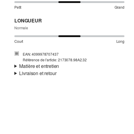
Petit
Grand
LONGUEUR
Normale
Court
Long
EAN: 4099978707437
Référence de l'article: 2173078.98A2.32
Matière et entretien
Livraison et retour
Matière:
viscose mélangée
Informations sur l'expédition
Ta commande sera expédiée par SwissPost dans un délai
de 4 à 5 jours ouvrables. Pour une livraison standard, les
frais d'expédition s'élèvent à 4,00 CHF.
Détergents au chlore interdits
Retour
Ne pas mettre au sèche-linge