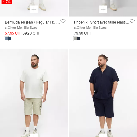
-17%
Bermuda en jean / Regular Fit / Mid Rise
Phoenix : Short avec taille élastique et cordon de serrage
s.Oliver Men Big Sizes
s.Oliver Men Big Sizes
57.95 CHF
69.90 CHF
79.90 CHF