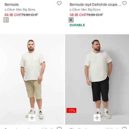
Bermuda
Bermuda rayé Detroit de coupe Relaxed Fit
s.Oliver Men Big Sizes
s.Oliver Men Big Sizes
66.95 CHF
79.90 CHF
38.95 CHF
79.90 CHF
DURABLE
-17%