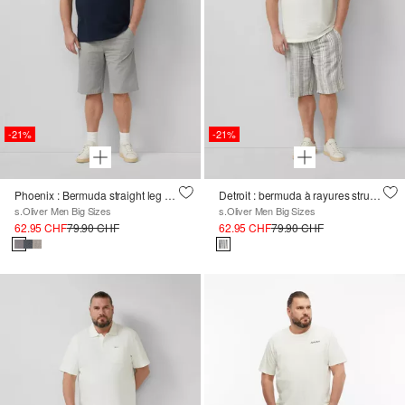
-21%
-21%
Phoenix : Bermuda straight leg et structuré
Detroit : bermuda à rayures structurées et cordon de serrage
s.Oliver Men Big Sizes
s.Oliver Men Big Sizes
62.95 CHF
79.90 CHF
62.95 CHF
79.90 CHF