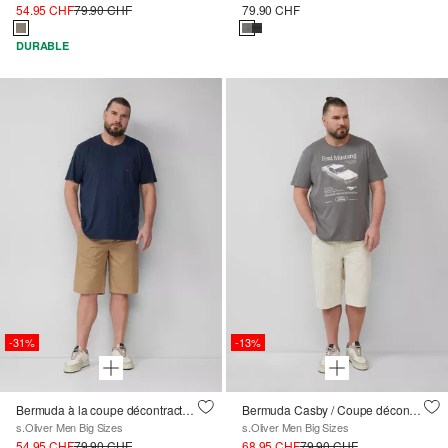
54.95 CHF
79.90 CHF
79.90 CHF
DURABLE
-31%
-13%
Bermuda à la coupe décontractée avec motif minimal et taille élastique
Bermuda Casby / Coupe décontractée / Taille moyenne
s.Oliver Men Big Sizes
s.Oliver Men Big Sizes
54.95 CHF
79.90 CHF
68.95 CHF
79.90 CHF