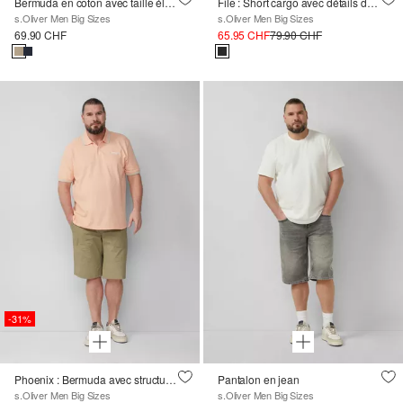
Bermuda en coton avec taille élastique
File : Short cargo avec détails du logo, coupe décontractée
s.Oliver Men Big Sizes
s.Oliver Men Big Sizes
69.90 CHF
65.95 CHF
79.90 CHF
-31%
Phoenix : Bermuda avec structure ripstop en style travailleur
Pantalon en jean
s.Oliver Men Big Sizes
s.Oliver Men Big Sizes