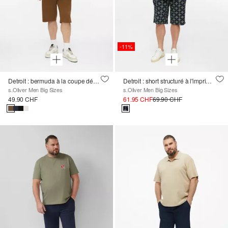
-11%
Detroit : bermuda à la coupe décontractée
Detroit : short structuré à l'imprimé all-over
s.Oliver Men Big Sizes
s.Oliver Men Big Sizes
49.90 CHF
61.95 CHF
69.90 CHF