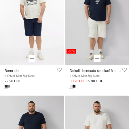
-35%
Bermuda
Detroit : bermuda structuré à la coupe décontractée
s.Oliver Men Big Sizes
s.Oliver Men Big Sizes
79.90 CHF
38.95 CHF
59.90 CHF