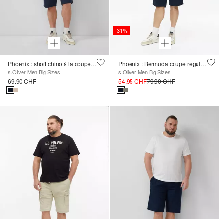
-31%
Phoenix : short chino à la coupe régulière
Phoenix : Bermuda coupe regular avec ceinture textile
s.Oliver Men Big Sizes
s.Oliver Men Big Sizes
69.90 CHF
54.95 CHF
79.90 CHF