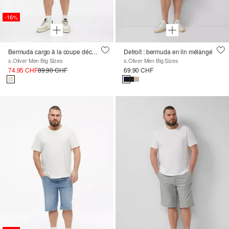
-16%
Bermuda cargo à la coupe décontractée et à la taille élastique
Detroit : bermuda en lin mélangé
s.Oliver Men Big Sizes
s.Oliver Men Big Sizes
74.95 CHF
89.90 CHF
69.90 CHF