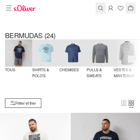
BERMUDAS
(24)
TOUS
SHIRTS & 
CHEMISES
PULLS & 
VESTES & 
POLO’S
SWEATS
MANTEAUX
Filtrer et trier