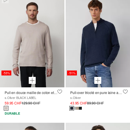
-53%
-51%
Pull en douce maille de coton et lin
Pull-over tricoté en pure laine avec col troyer
s.Oliver BLACK LABEL
s.Oliver
59.95 CHF
129.90 CHF
43.95 CHF
89.90 CHF
DURABLE