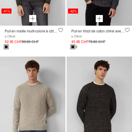
-41%
-42%
Pull en maille multi-colore à côtes avec col polo
Pull en tricot de coton chiné avec motif torsadé
s.Oliver
s.Oliver
52.95 CHF
89.90 CHF
45.95 CHF
79.90 CHF