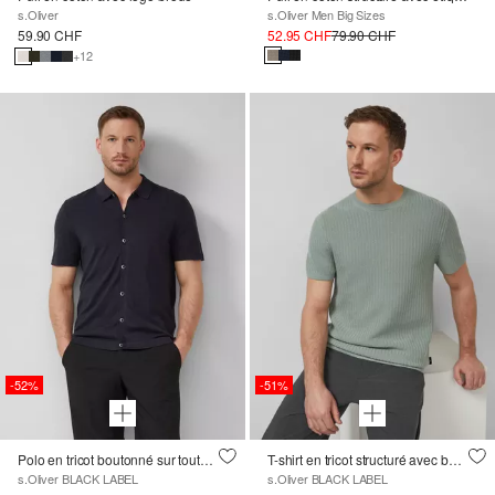
s.Oliver
s.Oliver Men Big Sizes
59.90 CHF
52.95 CHF
79.90 CHF
+12
-52%
-51%
Polo en tricot boutonné sur toute la longueur, mélange de coton et de soie
T-shirt en tricot structuré avec bords-côtes
s.Oliver BLACK LABEL
s.Oliver BLACK LABEL