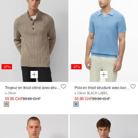
-37%
-37%
Troyeur en tricot chiné avec structure côtelée
Polo en tricot structuré avec bordures côtelées
s.Oliver
s.Oliver BLACK LABEL
55.95 CHF
89.90 CHF
55.95 CHF
89.90 CHF