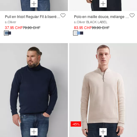
Pull en tricot Regular Fit à liseré côtelé
Polo en maille douce, mélange de coton et de soie
s.Oliver
s.Oliver BLACK LABEL
37.95 CHF
79.90 CHF
83.95 CHF
99.90 CHF
-45%