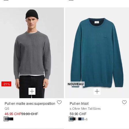
-21%
NOUVEAU
Pull en maille avec superposition
Pull en tricot
QS
s.Oliver Men Tall Sizes
46.95 CHF
59.90 CHF
59.90 CHF
+6