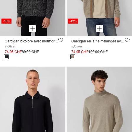
-16%
-42%
Cardigan bicolore avec motif torsadé et col montant
Cardigan en laine mélangée avec structure et détails en velours côtelé
s.Oliver
s.Oliver
74.95 CHF
89.90 CHF
74.95 CHF
129.90 CHF