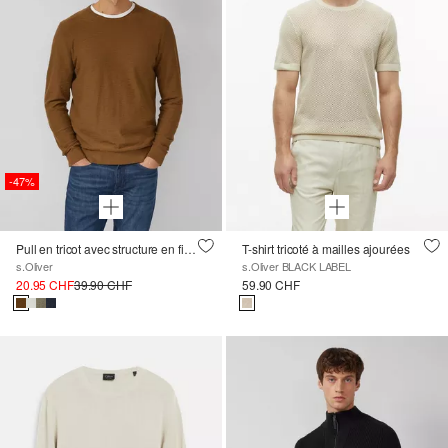
-47%
Pull en tricot avec structure en fil flammé et bord roulé
T-shirt tricoté à mailles ajourées
s.Oliver
s.Oliver BLACK LABEL
20.95 CHF
39.90 CHF
59.90 CHF