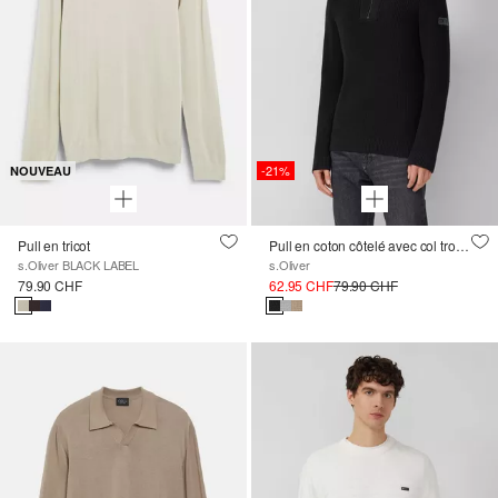
-21%
NOUVEAU
Pull en tricot
Pull en coton côtelé avec col troyer
s.Oliver BLACK LABEL
s.Oliver
79.90 CHF
62.95 CHF
79.90 CHF