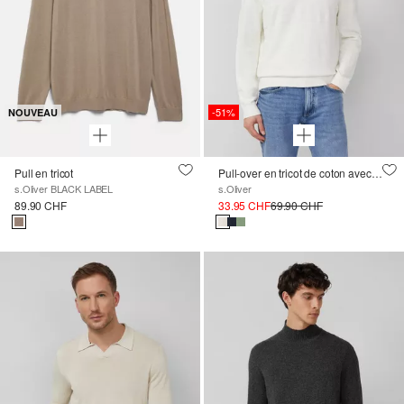
-51%
NOUVEAU
Pull en tricot
Pull-over en tricot de coton avec mélange de structures
s.Oliver BLACK LABEL
s.Oliver
89.90 CHF
33.95 CHF
69.90 CHF