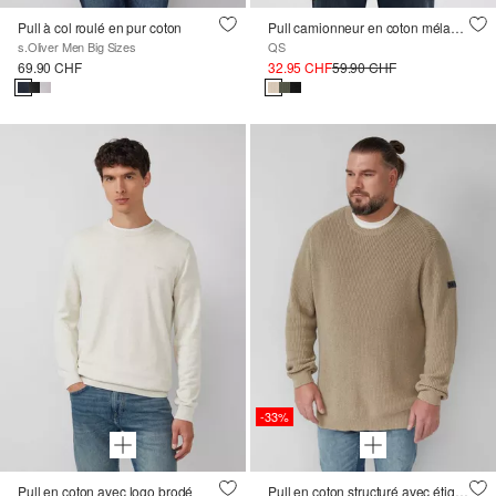
Pull à col roulé en pur coton
Pull camionneur en coton mélangé finement côtelé
s.Oliver Men Big Sizes
QS
69.90 CHF
32.95 CHF
59.90 CHF
-33%
Pull en coton avec logo brodé
Pull en coton structuré avec étiquette