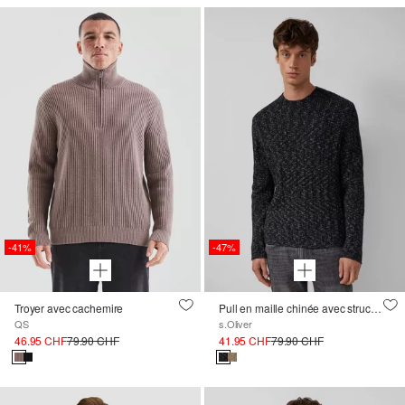
-41%
-47%
Troyer avec cachemire
Pull en maille chinée avec structure côtelée
QS
s.Oliver
46.95 CHF
79.90 CHF
41.95 CHF
79.90 CHF