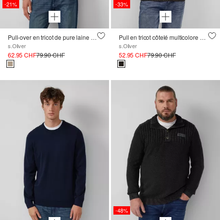
-21%
-33%
Pull-over en tricot de pure laine d'agneau
Pull en tricot côtelé multicolore en coton mélangé
s.Oliver
s.Oliver
62.95 CHF
79.90 CHF
52.95 CHF
79.90 CHF
-48%