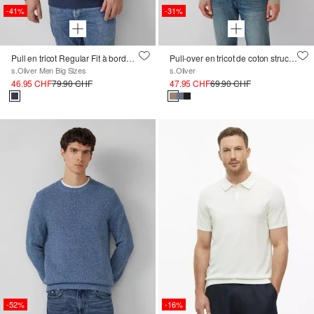
-41%
-31%
Pull en tricot Regular Fit à bordures côtelées
Pull-over en tricot de coton structuré
s.Oliver Men Big Sizes
s.Oliver
46.95 CHF
79.90 CHF
47.95 CHF
69.90 CHF
-52%
-16%