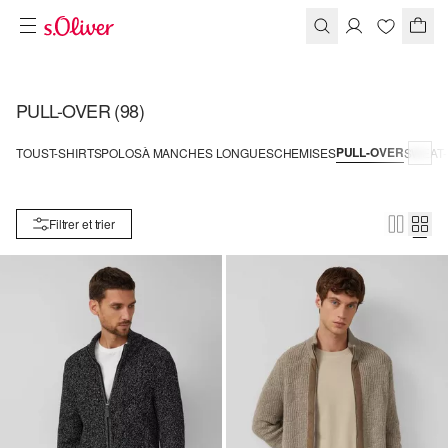
PULL-OVER
(98)
PULL-OVER
TOUS
T-SHIRTS
POLOS
À MANCHES LONGUES
CHEMISES
SWEAT-
Filtrer et trier