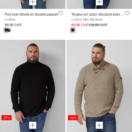
Pull-over tricoté en double paquet
Troyeur en coton structuré avec garment dye
s.Oliver
s.Oliver Men Big Sizes
89.90 CHF
66.95 CHF
129.90 CHF
-27%
-52%