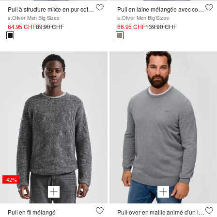
Pull à structure mixte en pur coton avec col roulé
Pull en laine mélangée avec col châle et structure
s.Oliver Men Big Sizes
s.Oliver Men Big Sizes
64.95 CHF
89.90 CHF
66.95 CHF
139.90 CHF
-42%
Pull en fil mélangé
Pull-over en maille animé d’un logo brodé