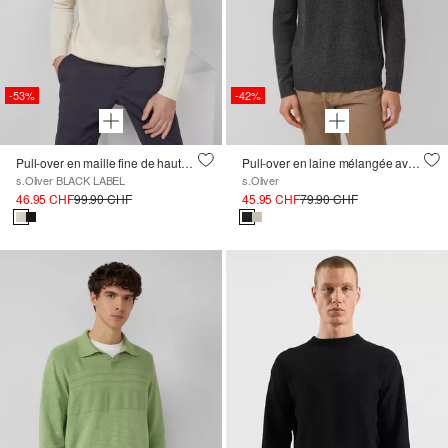
-53%
-42%
Pull-over en maille fine de haute qualité avec col polo en mélange coton-modal
Pull-over en laine mélangée avec col montant
s.Oliver BLACK LABEL
s.Oliver
46.95 CHF
99.90 CHF
45.95 CHF
79.90 CHF