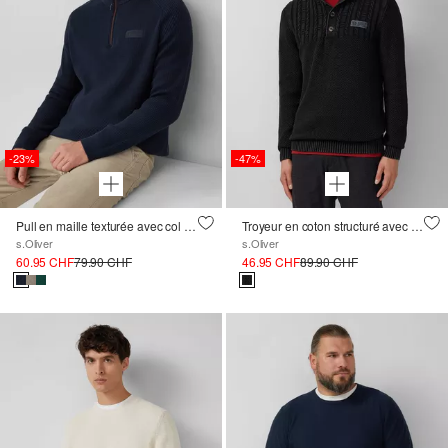
-23%
-47%
Pull en maille texturée avec col troyer
Troyeur en coton structuré avec garment dye
s.Oliver
s.Oliver
60.95 CHF
79.90 CHF
46.95 CHF
89.90 CHF