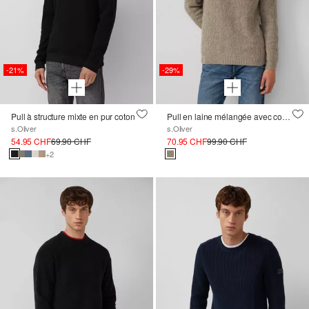
-21%
-29%
Pull à structure mixte en pur coton
Pull en laine mélangée avec col châle et structure
s.Oliver
s.Oliver
54.95 CHF
69.90 CHF
70.95 CHF
99.90 CHF
+2