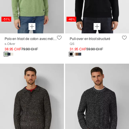
-51%
-46%
Polo en tricot de coton avec mélange de structures
Pull-over en tricot structuré
s.Oliver
QS
38.95 CHF
79.90 CHF
31.95 CHF
59.90 CHF