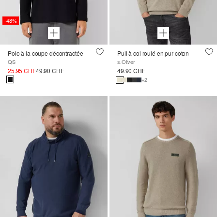
-48%
Polo à la coupe décontractée
Pull à col roulé en pur coton
QS
s.Oliver
25.95 CHF
49.90 CHF
49.90 CHF
+2