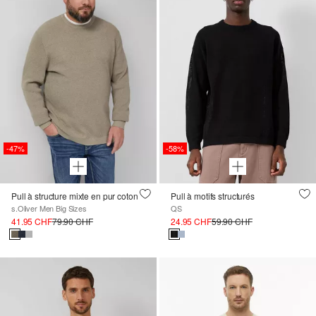
-47%
-58%
Pull à structure mixte en pur coton
Pull à motifs structurés
s.Oliver Men Big Sizes
QS
41.95 CHF
79.90 CHF
24.95 CHF
59.90 CHF