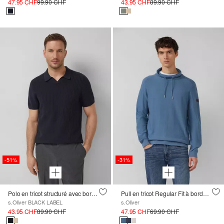
47.95 CHF
99.90 CHF
43.95 CHF
89.90 CHF
-51%
-31%
Polo en tricot structuré avec bordures côtelées
Pull en tricot Regular Fit à bordure côtelée
s.Oliver BLACK LABEL
s.Oliver
43.95 CHF
89.90 CHF
47.95 CHF
69.90 CHF