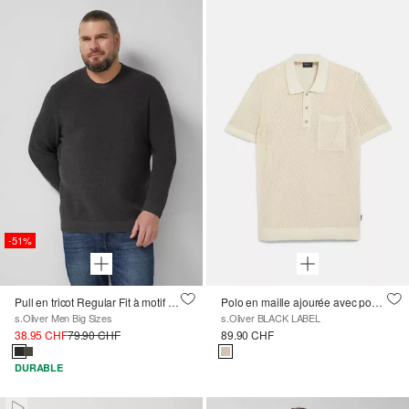
-51%
Pull en tricot Regular Fit à motif texturé en fil flammé
Polo en maille ajourée avec poche poitrine
s.Oliver Men Big Sizes
s.Oliver BLACK LABEL
38.95 CHF
79.90 CHF
89.90 CHF
DURABLE
Paused • Muted