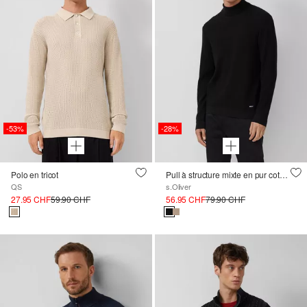
-53%
-28%
Polo en tricot
Pull à structure mixte en pur coton avec col roulé
QS
s.Oliver
27.95 CHF
59.90 CHF
56.95 CHF
79.90 CHF