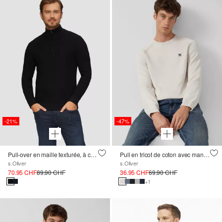
-21%
-47%
Pull-over en maille texturée, à col camionneur
Pull en tricot de coton avec manches raglan
s.Oliver
s.Oliver
70.95 CHF
89.90 CHF
36.95 CHF
69.90 CHF
+1