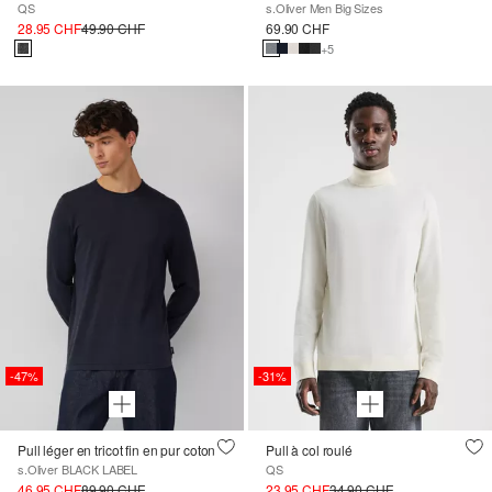
QS
s.Oliver Men Big Sizes
28.95 CHF
49.90 CHF
69.90 CHF
+5
-47%
-31%
Pull léger en tricot fin en pur coton
Pull à col roulé
s.Oliver BLACK LABEL
QS
46.95 CHF
89.90 CHF
23.95 CHF
34.90 CHF