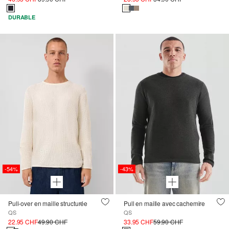
DURABLE
-54%
-43%
Pull-over en maille structurée
Pull en maille avec cachemire
QS
QS
22.95 CHF
49.90 CHF
33.95 CHF
59.90 CHF