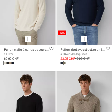
-52%
Pull en maille à col ras du cou et motif texturé
Pull en tricot avec structure en fil flammé et bord roulé
s.Oliver
s.Oliver Men Big Sizes
69.90 CHF
23.95 CHF
49.90 CHF