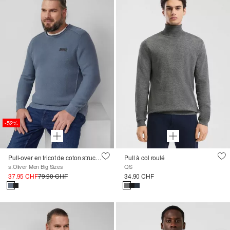
-52%
Pull-over en tricot de coton structuré
Pull à col roulé
s.Oliver Men Big Sizes
QS
37.95 CHF
79.90 CHF
34.90 CHF