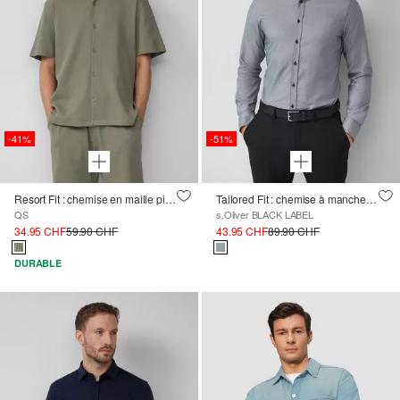
-41%
-51%
Resort Fit : chemise en maille piquée gaufrée
Tailored Fit : chemise à manches longues avec une fine structure tissée
QS
s.Oliver BLACK LABEL
34.95 CHF
59.90 CHF
43.95 CHF
89.90 CHF
DURABLE