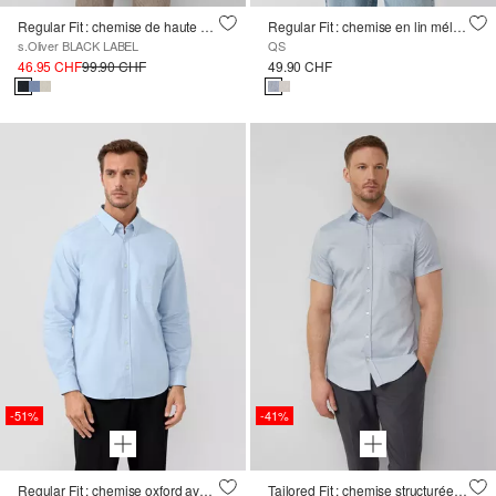
Regular Fit : chemise de haute qualité en pur lin
Regular Fit : chemise en lin mélangé
s.Oliver BLACK LABEL
QS
46.95 CHF
99.90 CHF
49.90 CHF
-51%
-41%
Regular Fit : chemise oxford avec col boutonné et poche poitrine
Tailored Fit : chemise structurée à manches courtes en coton stretch