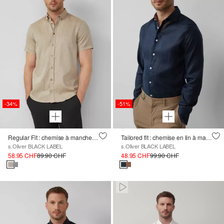
-34%
-51%
Regular Fit : chemise à manches courtes de haute qualité en lin mélangé
Tailored fit : chemise en lin à manches longues avec une brillance élégante
s.Oliver BLACK LABEL
s.Oliver BLACK LABEL
58.95 CHF
89.90 CHF
48.95 CHF
99.90 CHF
Paused • Muted