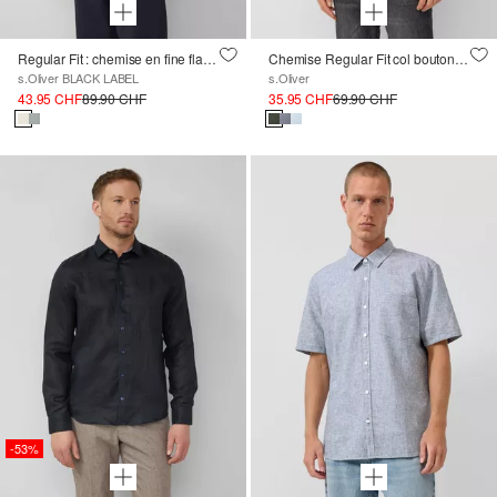
Regular Fit : chemise en fine flanelle de coton
Chemise Regular Fit col boutonné doux non extensible
s.Oliver BLACK LABEL
s.Oliver
43.95 CHF
89.90 CHF
35.95 CHF
69.90 CHF
-53%