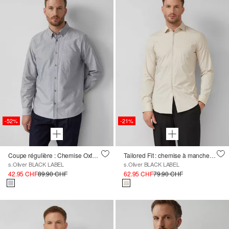
-52%
-21%
Coupe régulière : Chemise Oxford à col boutonné
Tailored Fit : chemise à manches longues en Comfortstretch
s.Oliver BLACK LABEL
s.Oliver BLACK LABEL
42.95 CHF
89.90 CHF
62.95 CHF
79.90 CHF