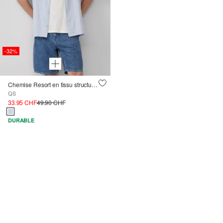
-32%
Chemise Resort en tissu structuré à effet seersucker
QS
33.95 CHF
49.90 CHF
DURABLE