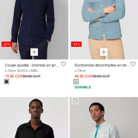
-21%
-51%
Coupe ajustée : chemise en jersey de première qualité
Surchemise décontractée en denim
s.Oliver BLACK LABEL
s.Oliver
70.95 CHF
89.90 CHF
48.95 CHF
99.90 CHF
DURABLE
Paused • Muted