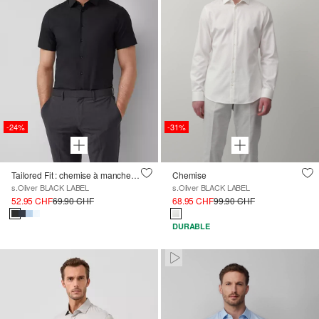
-24%
-31%
Tailored Fit : chemise à manches courtes en coton stretch avec col Kent
Chemise
s.Oliver BLACK LABEL
s.Oliver BLACK LABEL
52.95 CHF
69.90 CHF
68.95 CHF
99.90 CHF
DURABLE
Paused • Muted