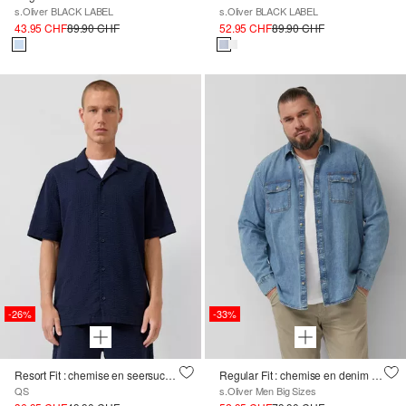
s.Oliver BLACK LABEL
s.Oliver BLACK LABEL
43.95 CHF
89.90 CHF
52.95 CHF
89.90 CHF
-26%
-33%
Resort Fit : chemise en seersucker
Regular Fit : chemise en denim à manches longues en pur coton
QS
s.Oliver Men Big Sizes