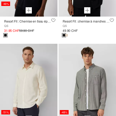
-46%
Resort Fit : Chemise en tissu éponge
Resort Fit : chemise à manches courtes structurée
QS
QS
31.95 CHF
59.90 CHF
49.90 CHF
-51%
-48%