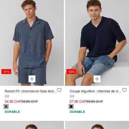
-41%
-53%
Resort Fit : chemise en tissu texturé à la finition lavée
Coupe régulière : chemise de villégiature tricotée avec structure
QS
QS
34.95 CHF
59.90 CHF
27.95 CHF
59.90 CHF
DURABLE
DURABLE