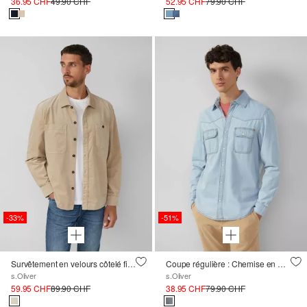
36.95 CHF
49.90 CHF
52.95 CHF
79.90 CHF
-33%
-51%
Survêtement en velours côtelé fin diagonal
Coupe régulière : Chemise en denim de style occidental
s.Oliver
s.Oliver
59.95 CHF
89.90 CHF
38.95 CHF
79.90 CHF