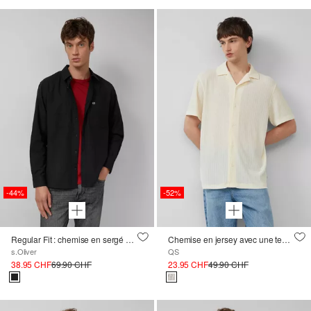
-44%
-52%
Regular Fit : chemise en sergé avec col Kent et poches poitrine
Chemise en jersey avec une texture tricotée douce
s.Oliver
QS
38.95 CHF
69.90 CHF
23.95 CHF
49.90 CHF