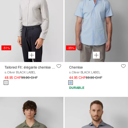
-51%
-35%
Tailored Fit : élégante chemise à manches longues en jersey noble
Chemise
s.Oliver BLACK LABEL
s.Oliver BLACK LABEL
48.95 CHF
99.90 CHF
44.95 CHF
69.90 CHF
DURABLE