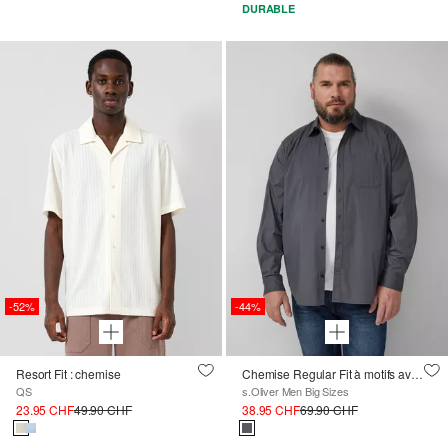
DURABLE
-52%
-44%
Resort Fit : chemise
Chemise Regular Fit à motifs avec ornement bijou
QS
s.Oliver Men Big Sizes
23.95 CHF
49.90 CHF
38.95 CHF
69.90 CHF