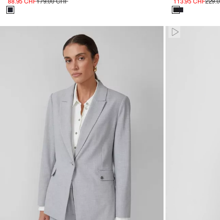
88.95 CHF
179.00 CHF
113.95 CHF
229.
Paused • Mute