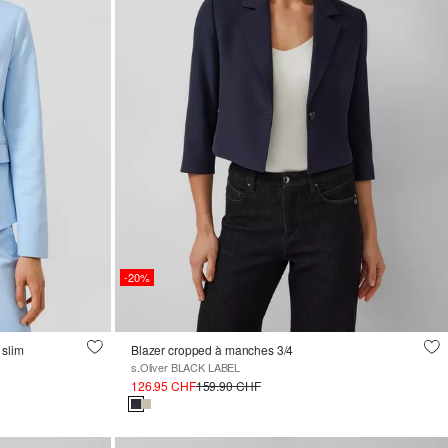
-20%
 slim
Blazer cropped à manches 3/4
s.Oliver BLACK LABEL
126.95 CHF
159.90 CHF