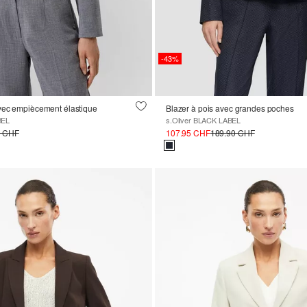
-43%
vec empiècement élastique
Blazer à pois avec grandes poches
BEL
s.Oliver BLACK LABEL
0 CHF
107.95 CHF
189.90 CHF