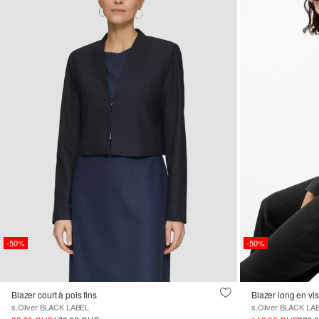
-50%
-50%
Blazer court à pois fins
Blazer long en v
s.Oliver BLACK LABEL
s.Oliver BLACK LA