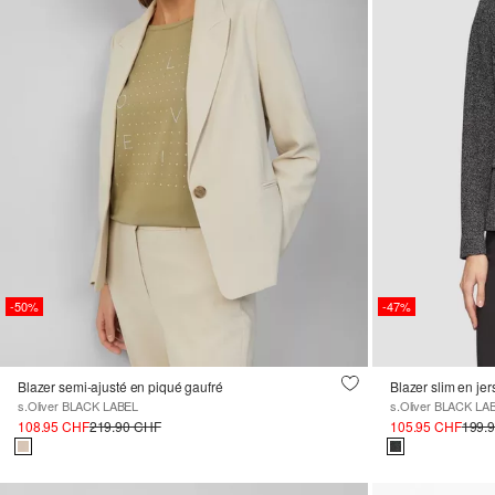
-50%
-47%
Blazer semi-ajusté en piqué gaufré
Blazer slim en jer
s.Oliver BLACK LABEL
s.Oliver BLACK LA
108.95 CHF
219.90 CHF
105.95 CHF
199.