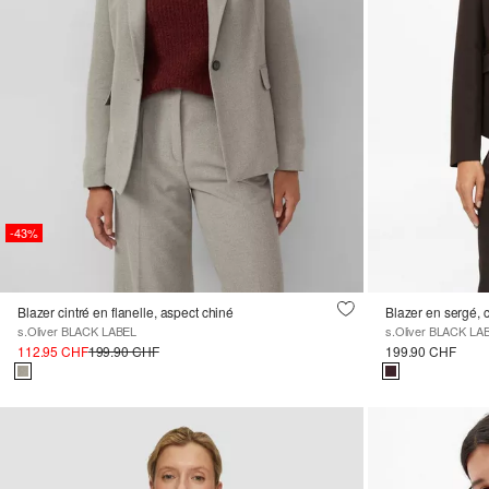
-43%
Blazer cintré en flanelle, aspect chiné
Blazer en sergé, 
s.Oliver BLACK LABEL
s.Oliver BLACK LA
112.95 CHF
199.90 CHF
199.90 CHF