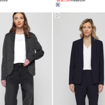
00 CHF
88.95 CHF
179.90 CHF
d
Paused • Muted