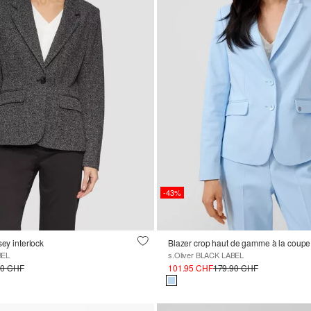
-43%
sey interlock
Blazer crop haut de gamme à la coupe
BEL
s.Oliver BLACK LABEL
90 CHF
101.95 CHF
179.90 CHF