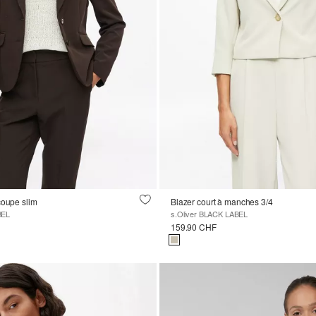
coupe slim
Blazer court à manches 3/4
BEL
s.Oliver BLACK LABEL
159.90 CHF