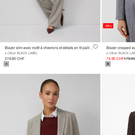
-58%
Blazer slim avec motif à chevrons et détails en fil pailleté
Blazer cropped a
s.Oliver BLACK LABEL
s.Oliver BLACK LA
219.90 CHF
74.95 CHF
179.9