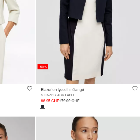
-50%
Blazer en lyocell mélangé
s.Oliver BLACK LABEL
88.95 CHF
179.00 CHF