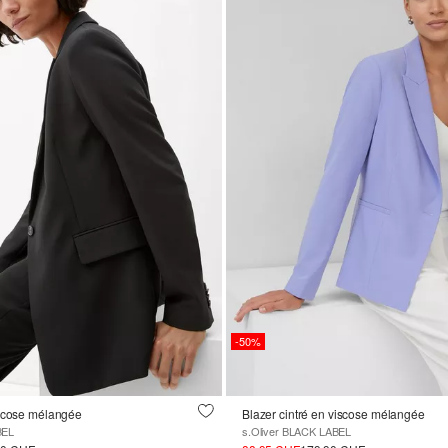
-50%
iscose mélangée
Blazer cintré en viscose mélangée
BEL
s.Oliver BLACK LABEL