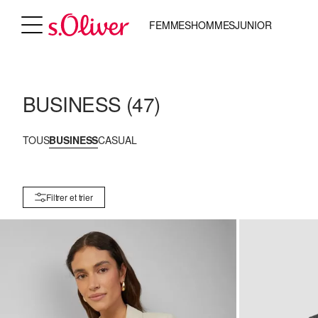
FEMMES
HOMMES
JUNIOR
BUSINESS
(47)
TOUS
BUSINESS
CASUAL
Filtrer et trier