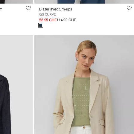
im
Blazer avec turn-ups
QS CURVE
56.95 CHF
114.90 CHF