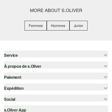
MORE ABOUT S.OLIVER
Femmes
Hommes
Junior
Service
À propos de s.Oliver
Aide - FAQ
Guide des tailles
Paiement
S'abonner à la Newsletter
Retours
s.Oliver Card
Expédition
Sur facture
Vêtements
s.Oliver Group
Carte de crédit
Social
Suivi de colis
Carrière
PayPal
SwissPost
s.Oliver App
instagram
Liste d'envies