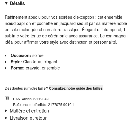
Détails
Raffinement absolu pour vos soirées d'exception : cet ensemble
nœud papillon et pochette en jacquard séduit par sa matière noble
en soie mélangée et son allure classique. Élégant et intemporel, il
sublime votre tenue de cérémonie avec assurance. Le compagnon
idéal pour affirmer votre style avec distinction et personnalité.
Occasion:
soirée
Style:
Classique, élégant
Forme:
cravate, ensemble
Des doutes sur votre taille ?
Consultez notre guide des tailles
EAN: 4099979112049
Référence de l'article: 2177075.9010.1
Matière et entretien
Livraison et retour
Matière:
jacquard
Informations sur l'expédition
Matière:
soie mélangée