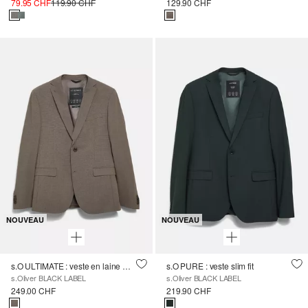
79.95 CHF
119.90 CHF
129.90 CHF
NOUVEAU
NOUVEAU
s.O ULTIMATE : veste en laine mélangée, coupe slim
s.O PURE : veste slim fit
s.Oliver BLACK LABEL
s.Oliver BLACK LABEL
249.00 CHF
219.90 CHF