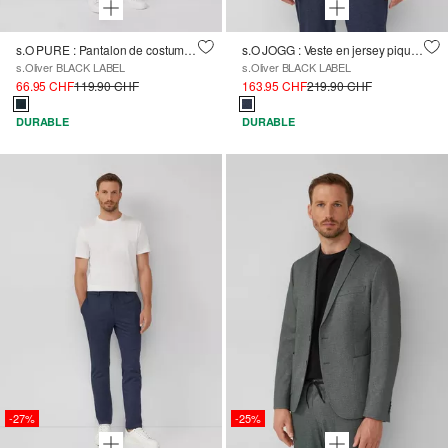
s.O PURE : Pantalon de costume slim en sergé stretch chiné
s.O JOGG : Veste en jersey piqué chiné
s.Oliver BLACK LABEL
s.Oliver BLACK LABEL
66.95 CHF
119.90 CHF
163.95 CHF
219.90 CHF
DURABLE
DURABLE
-27%
-25%