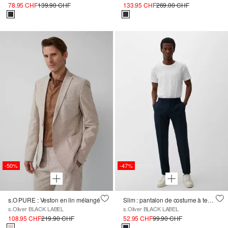
78.95 CHF
139.90 CHF
133.95 CHF
269.00 CHF
-50%
-47%
s.O PURE : Veston en lin mélangé
Slim : pantalon de costume à teneur en stretch confortable
s.Oliver BLACK LABEL
s.Oliver BLACK LABEL
108.95 CHF
219.90 CHF
52.95 CHF
99.90 CHF