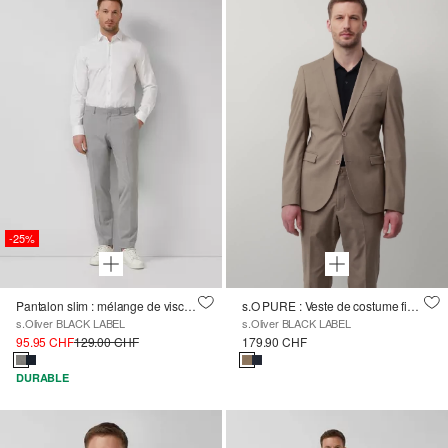
-25%
Pantalon slim : mélange de viscose
s.O PURE : Veste de costume fine en tissu extensible
s.Oliver BLACK LABEL
s.Oliver BLACK LABEL
95.95 CHF
129.00 CHF
179.90 CHF
DURABLE