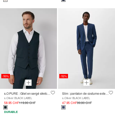
-50%
-52%
s.O PURE : Gilet en sergé stretch chiné
Slim : pantalon de costume extensible
s.Oliver BLACK LABEL
s.Oliver BLACK LABEL
58.95 CHF
119.90 CHF
47.95 CHF
99.90 CHF
DURABLE