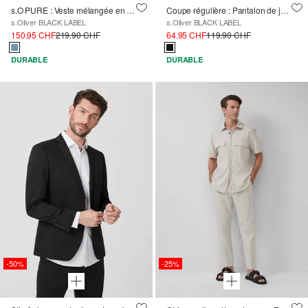
s.O PURE : Veste mélangée en sergé extensible, coupe cintrée
Coupe régulière : Pantalon de jogging en tissu extensible
s.Oliver BLACK LABEL
s.Oliver BLACK LABEL
150.95 CHF
219.90 CHF
64.95 CHF
119.90 CHF
DURABLE
DURABLE
-50%
-25%