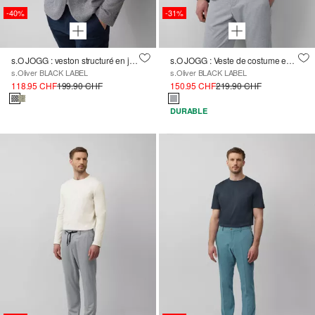
-40%
-31%
s.O JOGG : veston structuré en jersey chiné
s.O JOGG : Veste de costume en jersey piqué bicolore
s.Oliver BLACK LABEL
s.Oliver BLACK LABEL
118.95 CHF
199.90 CHF
150.95 CHF
219.90 CHF
DURABLE