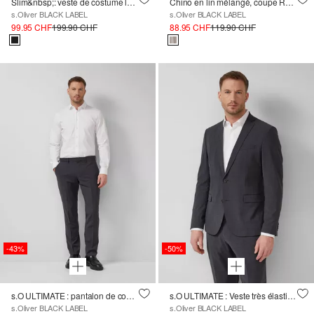
Slim&nbsp;: veste de costume lavable
Chino en lin mélangé, coupe Relaxed Fit
s.Oliver BLACK LABEL
s.Oliver BLACK LABEL
99.95 CHF
199.90 CHF
88.95 CHF
119.90 CHF
-43%
-50%
s.O ULTIMATE : pantalon de costume en mélange de laine très élastique
s.O ULTIMATE : Veste très élastique en mélange de laine
s.Oliver BLACK LABEL
s.Oliver BLACK LABEL