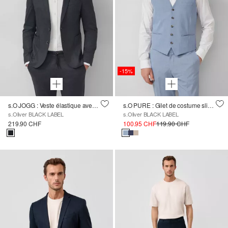
-15%
s.O JOGG : Veste élastique avec motif structuré
s.O PURE : Gilet de costume slim fit en tissu stretch
s.Oliver BLACK LABEL
s.Oliver BLACK LABEL
219.90 CHF
100.95 CHF
119.90 CHF