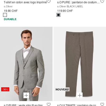
T-shirt en coton avec logo imprimé
s.O PURE : pantalon de costume coupe slim
s.Oliver
s.Oliver BLACK LABEL
19.90 CHF
119.90 CHF
DURABLE
-36%
NOUVEAU
s.O PURE : veste slim fit en tissu stretch à motifs
s.O ULTIMATE : pantalon de costume en laine mélangée, coupe slim