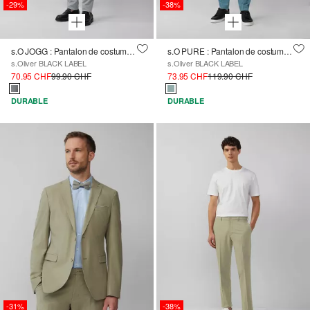
-29%
-38%
s.O JOGG : Pantalon de costume en jersey piqué bicolore
s.O PURE : Pantalon de costume en sergé extensible chiné
s.Oliver BLACK LABEL
s.Oliver BLACK LABEL
70.95 CHF
99.90 CHF
73.95 CHF
119.90 CHF
DURABLE
DURABLE
-31%
-38%