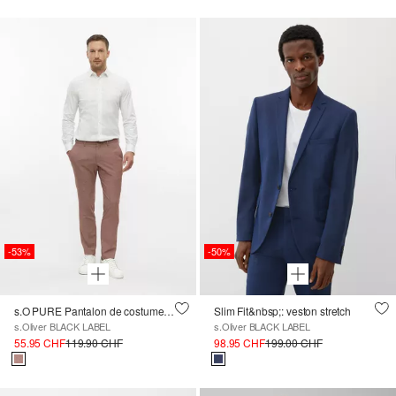
-53%
-50%
s.O PURE Pantalon de costume en tissu stretch chiné
Slim Fit&nbsp;: veston stretch
s.Oliver BLACK LABEL
s.Oliver BLACK LABEL
55.95 CHF
119.90 CHF
98.95 CHF
199.00 CHF