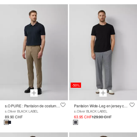
-50%
s.O PURE : Pantalon de costume fin en tissu extensible
Pantalon Wide-Leg en jersey chiné avec laine
s.Oliver BLACK LABEL
s.Oliver BLACK LABEL
89.90 CHF
63.95 CHF
129.90 CHF