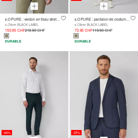
s.O PURE : veston en tissu stretch chiné
s.O PURE : pantalon de costume en matière stretch chinée
s.Oliver BLACK LABEL
s.Oliver BLACK LABEL
150.95 CHF
219.90 CHF
73.95 CHF
119.90 CHF
DURABLE
DURABLE
-44%
-25%