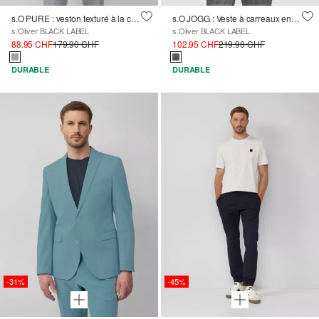
s.O PURE : veston texturé à la coupe Slim Fit
s.O JOGG : Veste à carreaux en jersey stretch
s.Oliver BLACK LABEL
s.Oliver BLACK LABEL
88.95 CHF
179.90 CHF
102.95 CHF
219.90 CHF
DURABLE
DURABLE
-31%
-45%