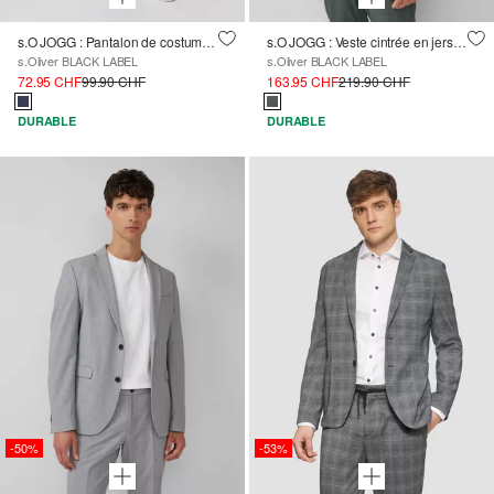
s.O JOGG : Pantalon de costume en jersey piqué chiné
s.O JOGG : Veste cintrée en jersey interlock à motifs fins
s.Oliver BLACK LABEL
s.Oliver BLACK LABEL
72.95 CHF
99.90 CHF
163.95 CHF
219.90 CHF
DURABLE
DURABLE
-50%
-53%