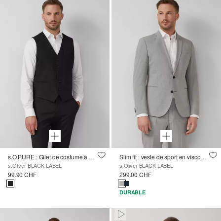
s.O PURE : Gilet de costume à coupe étroite
Slim fit : veste de sport en viscose mélangée
s.Oliver BLACK LABEL
s.Oliver BLACK LABEL
99.90 CHF
299.00 CHF
DURABLE
Paused • Muted