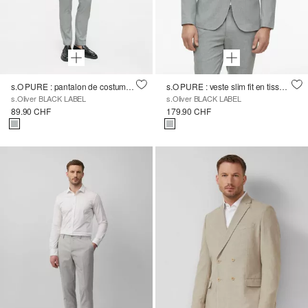
s.O PURE : pantalon de costume coupe slim en tissu texturé
s.O PURE : veste slim fit en tissu texturé
s.Oliver BLACK LABEL
s.Oliver BLACK LABEL
89.90 CHF
179.90 CHF