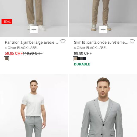
-50%
Pantalon à jambe large avec empiècement en stretch
Slim fit : pantalon de survêtement en viscose mélangée
s.Oliver BLACK LABEL
s.Oliver BLACK LABEL
59.95 CHF
119.90 CHF
99.90 CHF
DURABLE