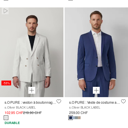
Paused • Muted
-53%
s.O PURE : veston à boutonnage croisé, coupe Slim Fit
s.O PURE : Veste de costume avec une fine structure tissée
s.Oliver BLACK LABEL
s.Oliver BLACK LABEL
102.95 CHF
219.90 CHF
259.00 CHF
DURABLE