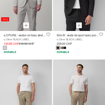
-31%
s.O PURE : veston en tissu stretch à carreaux
Slim fit : veste de sport avec poches plaquées
s.Oliver BLACK LABEL
s.Oliver BLACK LABEL
150.95 CHF
219.90 CHF
259.00 CHF
DURABLE
DURABLE