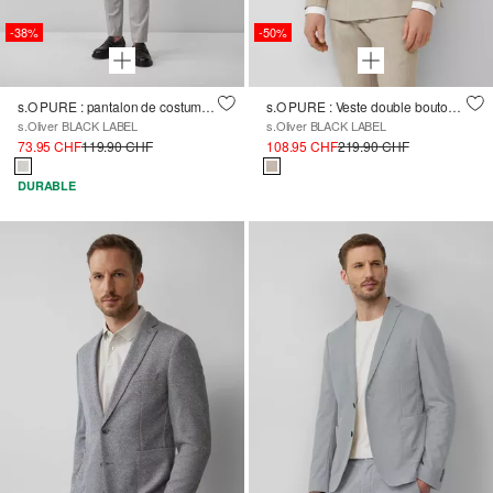
-38%
-50%
s.O PURE : pantalon de costume en tissu stretch à carreaux
s.O PURE : Veste double boutonnage en mélange de lin élastique
s.Oliver BLACK LABEL
s.Oliver BLACK LABEL
73.95 CHF
119.90 CHF
108.95 CHF
219.90 CHF
DURABLE