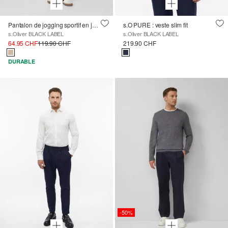
Pantalon de jogging sportif en jersey extensible à poches cargo
s.O PURE : veste slim fit
s.Oliver BLACK LABEL
s.Oliver BLACK LABEL
64.95 CHF
119.90 CHF
219.90 CHF
DURABLE
-50%