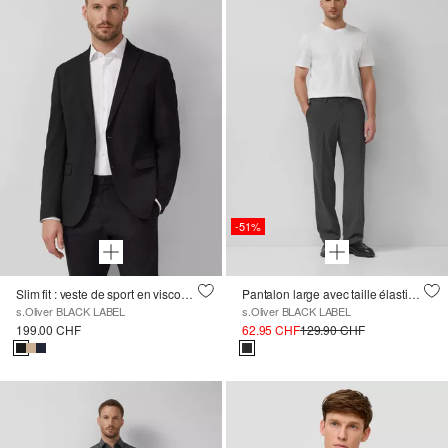
-51%
Slim fit : veste de sport en viscose mélangée
Pantalon large avec taille élastique en tissu stretch chiné
s.Oliver BLACK LABEL
s.Oliver BLACK LABEL
199.00 CHF
62.95 CHF
129.90 CHF