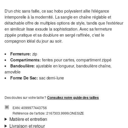
D'un chic sans faille, ce sac hobo polyvalent allie l'élégance
intemporelle à la modernité. La sangle en chaîne réglable et
détachable offre de multiples options de style, tandis que l'extérieur
en similicuir lisse exsude la sophistication. Avec sa fermeture
zippée pratique et sa doublure en sergé raffinée, c'est le
compagnon idéal du jour au soir.
Fermeture:
zip
Compartiments:
fentes pour cartes, compartiment zippé
Bandoulière:
ajustable en longueur, bandoulière chaîne,
amovible
Forme De Sac:
sac demi-lune
Des doutes sur votre taille ?
Consultez notre guide des tailles
EAN: 4099977443756
Référence de l'article: 2167303.9999.ONESIZE
Matière et entretien
Livraison et retour