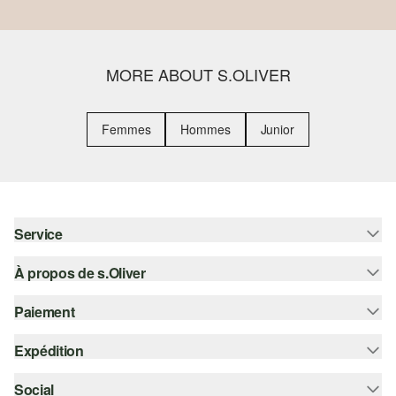
MORE ABOUT S.OLIVER
Femmes
Hommes
Junior
Service
À propos de s.Oliver
Aide - FAQ
Guide des tailles
Paiement
S'abonner à la Newsletter
Retours
s.Oliver Card
Expédition
Sur facture
Vêtements
s.Oliver Group
Carte de crédit
Social
Suivi de colis