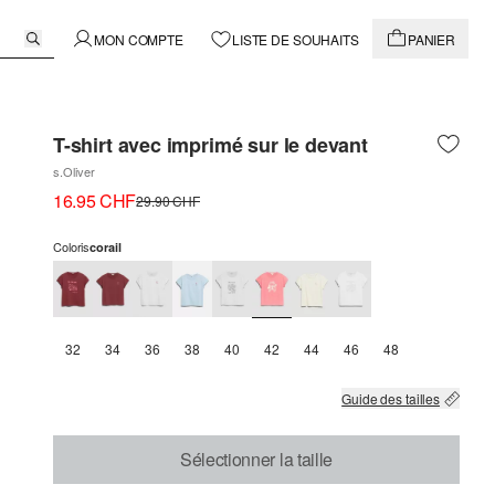
MON COMPTE
LISTE DE SOUHAITS
PANIER
T-shirt avec imprimé sur le devant
s.Oliver
16.95 CHF
29.90 CHF
Coloris
corail
32
34
36
38
40
42
44
46
48
Guide des tailles
Sélectionner la taille