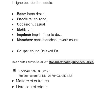
la ligne épurée du modèle.
Base:
base droite
Encolure:
col rond
Occasion:
casual
Motif:
uni
Imprimé:
imprimé sur le devant
Manches:
sans manches, revers cousu
Coupe:
coupe Relaxed Fit
Des doutes sur votre taille ?
Consultez notre guide des tailles
EAN: 4099979366817
Référence de l'article: 2179403.42D1.32
Matière et entretien
Livraison et retour
Matière:
jersey
Informations sur l'expédition
Propriété:
doux
Matière:
Coton
Ta commande sera expédiée par SwissPost dans un délai
de 4 à 5 jours ouvrables. Pour une livraison standard, les