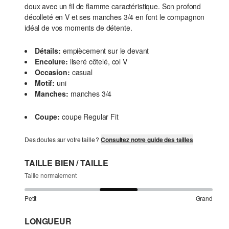
doux avec un fil de flamme caractéristique. Son profond
décolleté en V et ses manches 3/4 en font le compagnon
idéal de vos moments de détente.
Détails:
empiècement sur le devant
Encolure:
liseré côtelé, col V
Occasion:
casual
Motif:
uni
Manches:
manches 3/4
Coupe:
coupe Regular Fit
Des doutes sur votre taille ?
Consultez notre guide des tailles
TAILLE BIEN / TAILLE
Taille normalement
Petit
Grand
LONGUEUR