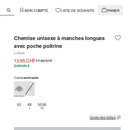
MON COMPTE
LISTE DE SOUHAITS
PANIER
Chemise unisexe à manches longues
avec poche poitrine
s.Oliver
13.95 CHF
17.90 CHF
DURABLE
Coloris
anthracite
62
68
50/56
SEULEMENT 2 EN STOCK
THIS SIZE IS CURRENTLY OUT OF STOCK
Guide des tailles