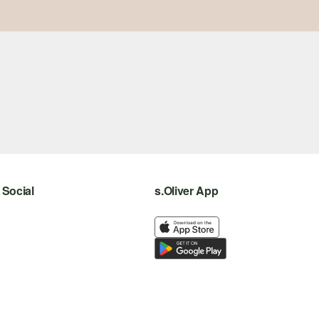
Social
s.Oliver App
instagram
facebook
pinterest
youtube