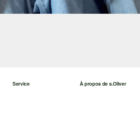
Service
À propos de s.Oliver
Aide - FAQ
S'abonner à la Newsletter
Guide des tailles
s.Oliver Card
Retours
s.Oliver Group
Vêtements
Carrière