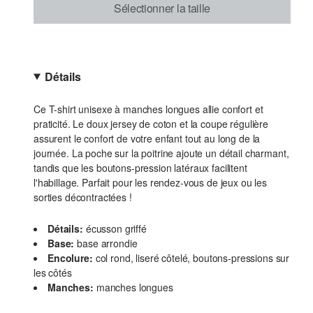
Sélectionner la taille
Détails
Ce T-shirt unisexe à manches longues allie confort et
praticité. Le doux jersey de coton et la coupe régulière
assurent le confort de votre enfant tout au long de la
journée. La poche sur la poitrine ajoute un détail charmant,
tandis que les boutons-pression latéraux facilitent
l'habillage. Parfait pour les rendez-vous de jeux ou les
sorties décontractées !
Détails:
écusson griffé
Base:
base arrondie
Encolure:
col rond, liseré côtelé, boutons-pressions sur
les côtés
Manches:
manches longues