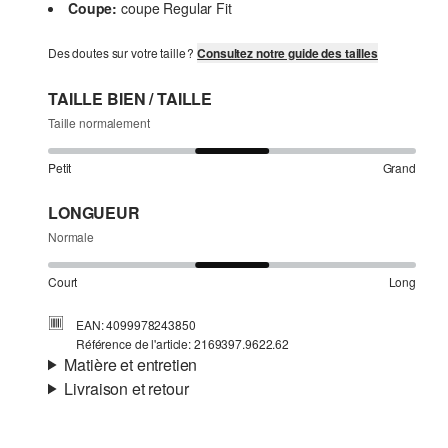
Coupe:
coupe Regular Fit
Des doutes sur votre taille ?
Consultez notre guide des tailles
TAILLE BIEN / TAILLE
Taille normalement
Petit
Grand
LONGUEUR
Normale
Court
Long
EAN: 4099978243850
Référence de l'article: 2169397.9622.62
Matière et entretien
Livraison et retour
Matière:
jersey
Informations sur l'expédition
Propriété:
doux