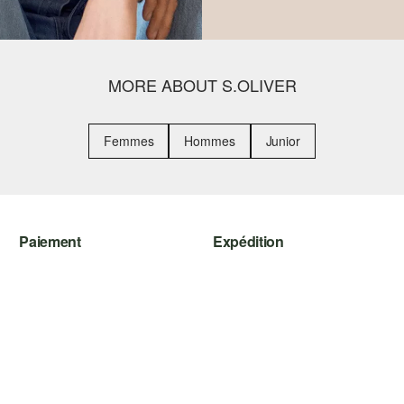
MORE ABOUT S.OLIVER
Femmes
Hommes
Junior
Paiement
Expédition
Sur facture
Suivi de colis
Carte de crédit
SwissPost
PayPal
PickPost
TWINT
My Post 24