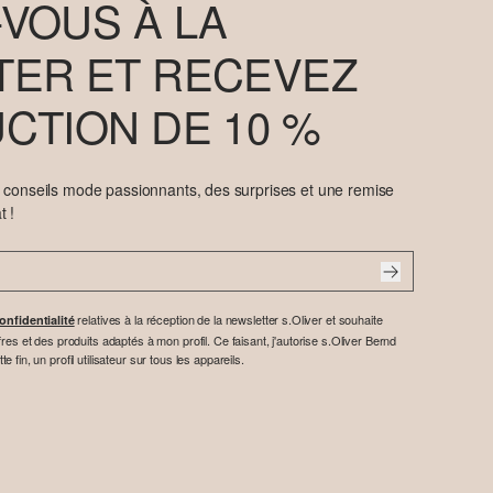
VOUS À LA
ER ET RECEVEZ
CTION DE 10 %
e conseils mode passionnants, des surprises et une remise
t !
relatives à la réception de la newsletter s.Oliver et souhaite
onfidentialité
res et des produits adaptés à mon profil. Ce faisant, j'autorise s.Oliver Bernd
fin, un profil utilisateur sur tous les appareils.