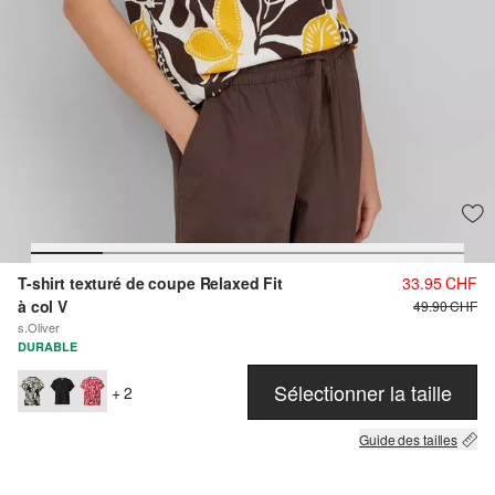
T-shirt texturé de coupe Relaxed Fit
33.95 CHF
à col V
49.90 CHF
s.Oliver
DURABLE
Sélectionner la taille
+ 2
Guide des tailles