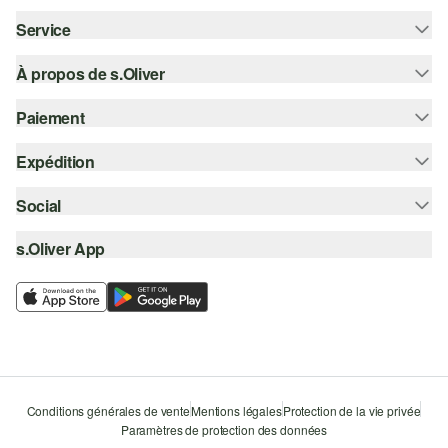
Service
À propos de s.Oliver
Aide - FAQ
Guide des tailles
Paiement
S'abonner à la Newsletter
Retours
s.Oliver Card
Expédition
Sur facture
Vêtements
s.Oliver Group
Carte de crédit
Social
Suivi de colis
Carrière
PayPal
SwissPost
s.Oliver App
instagram
Liste d'envies
TWINT
PickPost
facebook
Durabilité
Klarna
My Post 24
pinterest
Storefinder
Le protocole de communication SSL
youtube
Conditions générales de vente
Mentions légales
Protection de la vie privée
Paramètres de protection des données