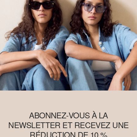
économique en formant les agriculteurs aux méthodes de culture
plus durables. Ce produit est issu d’un système de bilan massique
et peut donc ne pas contenir de coton Better Cotton.
Retrouvez plus d’informations sur nos pages consacrées aux
questions de responsabilité
ABONNEZ-VOUS À LA
NEWSLETTER ET RECEVEZ UNE
RÉDUCTION DE 10 %