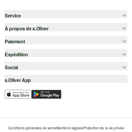
Service
À propos de s.Oliver
Aide - FAQ
Guide des tailles
Paiement
S'abonner à la Newsletter
Retours
s.Oliver Card
Expédition
Sur facture
Vêtements
s.Oliver Group
Carte de crédit
Social
Suivi de colis
Carrière
PayPal
SwissPost
s.Oliver App
instagram
Liste d'envies
TWINT
PickPost
facebook
Durabilité
Klarna
My Post 24
pinterest
Storefinder
Le protocole de communication SSL
youtube
Conditions générales de vente
Mentions légales
Protection de la vie privée