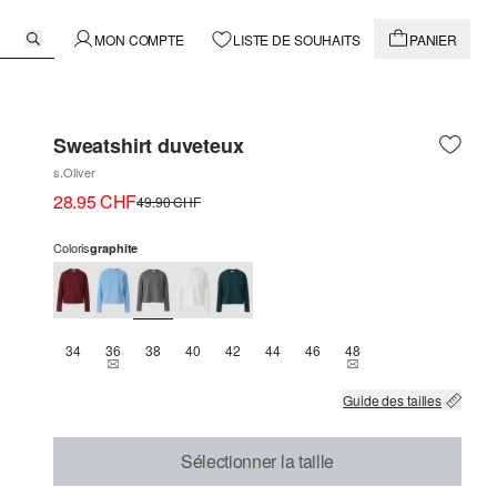
MON COMPTE
LISTE DE SOUHAITS
PANIER
Sweatshirt duveteux
s.Oliver
28.95 CHF
49.90 CHF
Coloris
graphite
34
36
38
40
42
44
46
48
THIS SIZE IS CURRENTLY OUT OF STOCK
THIS SIZE IS CURREN
Guide des tailles
Sélectionner la taille