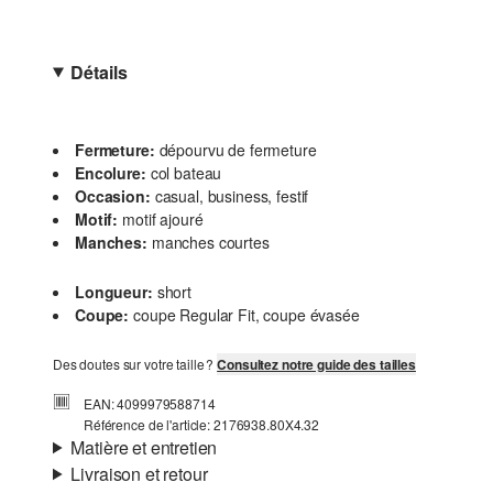
Détails
Fermeture:
dépourvu de fermeture
Encolure:
col bateau
Occasion:
casual, business, festif
Motif:
motif ajouré
Manches:
manches courtes
Longueur:
short
Coupe:
coupe Regular Fit, coupe évasée
Des doutes sur votre taille ?
Consultez notre guide des tailles
EAN: 4099979588714
Référence de l'article: 2176938.80X4.32
Matière et entretien
Livraison et retour