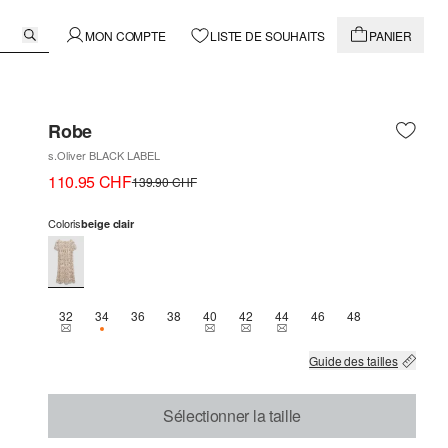
MON COMPTE
LISTE DE SOUHAITS
PANIER
Robe
s.Oliver BLACK LABEL
110.95 CHF
139.90 CHF
Coloris
beige clair
32
34
36
38
40
42
44
46
48
THIS SIZE IS CURRENTLY OUT OF STOCK
SEULEMENT 1 EN STOCK
THIS SIZE IS CURRENTLY OUT OF STOCK
THIS SIZE IS CURRENTLY OUT OF 
THIS SIZE IS CURRENTLY OU
Guide des tailles
Sélectionner la taille