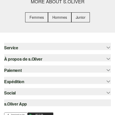
MORE ABOUT S.OLIVER
Femmes
Hommes
Junior
Service
À propos de s.Oliver
Aide - FAQ
Guide des tailles
Paiement
S'abonner à la Newsletter
Retours
s.Oliver Card
Expédition
Sur facture
Vêtements
s.Oliver Group
Carte de crédit
Social
Suivi de colis
Carrière
PayPal
SwissPost
s.Oliver App
instagram
Liste d'envies
TWINT
PickPost
facebook
Durabilité