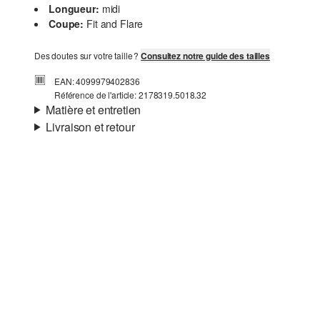
Longueur:
midi
Coupe:
Fit and Flare
Des doutes sur votre taille ?
Consultez notre guide des tailles
EAN: 4099979402836
Référence de l'article: 2178319.5018.32
Matière et entretien
Livraison et retour
Matière:
tissu, Satin
Informations sur l'expédition
Doublure:
doublure légère, doublure intégrale
Matière:
lin mélangé
Ta commande sera expédiée par SwissPost dans un délai
de 4 à 5 jours ouvrables. Pour une livraison standard, les
frais d'expédition s'élèvent à 4,00 CHF.
Retour
Tu peux nous renvoyer tes articles gratuitement dans un
Détergents au chlore interdits
délai de 14 jours. Nous prenons en charge les frais de
Ne pas mettre au sèche-linge
retour. Si tu possèdes notre s.Oliver Card, tu peux même