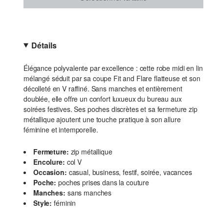
Détails
Élégance polyvalente par excellence : cette robe midi en lin
mélangé séduit par sa coupe Fit and Flare flatteuse et son
décolleté en V raffiné. Sans manches et entièrement
doublée, elle offre un confort luxueux du bureau aux
soirées festives. Ses poches discrètes et sa fermeture zip
métallique ajoutent une touche pratique à son allure
féminine et intemporelle.
Fermeture:
zip métallique
Encolure:
col V
Occasion:
casual, business, festif, soirée, vacances
Poche:
poches prises dans la couture
Manches:
sans manches
Style:
féminin