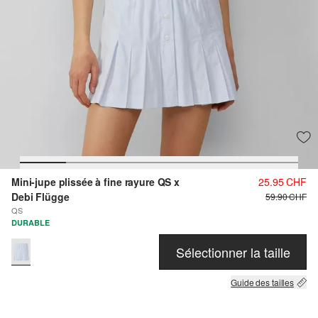
Mini-jupe plissée à fine rayure QS x
25.95 CHF
Debi Flügge
59.90 CHF
QS
DURABLE
Sélectionner la taille
Guide des tailles