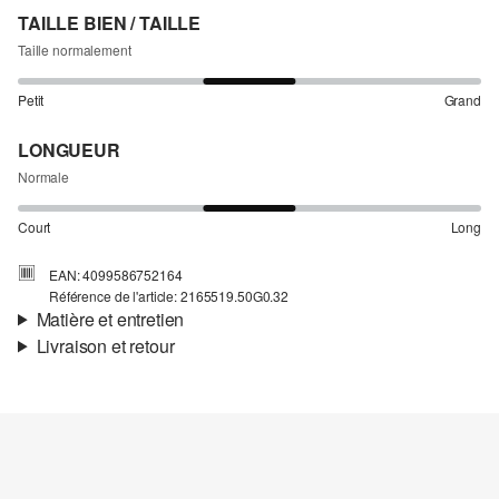
TAILLE BIEN / TAILLE
Taille normalement
Petit
Grand
LONGUEUR
Normale
Court
Long
EAN: 4099586752164
Référence de l'article: 2165519.50G0.32
Matière et entretien
Livraison et retour
Matière:
tissu
Informations sur l'expédition
Propriété:
léger
Matière:
Coton
Ta commande sera expédiée par SwissPost dans un délai de 4 à 5
jours ouvrables. Pour une livraison standard, les frais d'expédition
s'élèvent à 4,00 CHF.