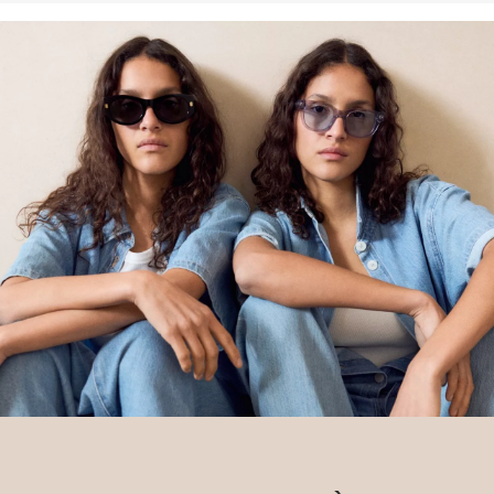
engagement envers la mission de Better Cotton visant à aider les
communautés à survivre et à prospérer, tout en protégeant et en
restaurant l’environnement. Better Cotton soutient les
communautés agricoles sur les plans social, environnemental et
économique en formant les agriculteurs aux méthodes de culture
plus durables. Ce produit est issu d’un système de bilan massique
et peut donc ne pas contenir de coton Better Cotton.
Retrouvez plus d’informations sur nos pages consacrées aux
questions de responsabilité