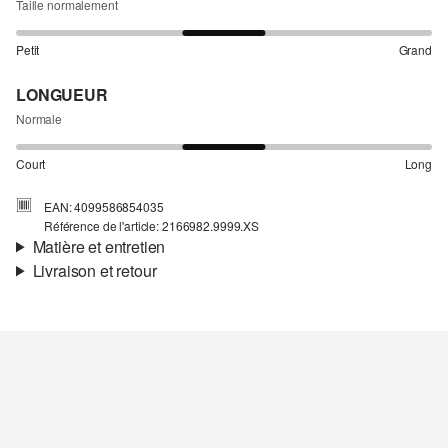
Taille normalement
Petit
Grand
LONGUEUR
Normale
Court
Long
EAN: 4099586854035
Référence de l'article: 2166982.9999.XS
Matière et entretien
Livraison et retour
Matière:
jersey
Informations sur l'expédition
Propriété:
élastique
Matière:
Coton
Ta commande sera expédiée par SwissPost dans un délai de 4 à 5
jours ouvrables. Pour une livraison standard, les frais d'expédition
s'élèvent à 4,00 CHF.
Retour