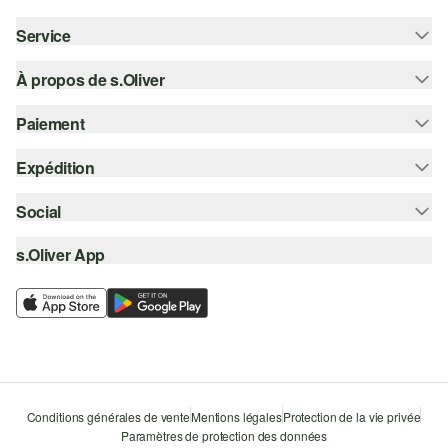
Service
À propos de s.Oliver
Aide - FAQ
Guide des tailles
Paiement
S'abonner à la Newsletter
Retours
s.Oliver Card
Expédition
Sur facture
Vêtements
s.Oliver Group
Carte de crédit
Social
Suivi de colis
Carrière
PayPal
SwissPost
s.Oliver App
instagram
Liste d'envies
TWINT
PickPost
facebook
Durabilité
Klarna
My Post 24
pinterest
Storefinder
Le protocole de communication SSL
youtube
Conditions générales de vente
Mentions légales
Protection de la vie privée
Paramètres de protection des données