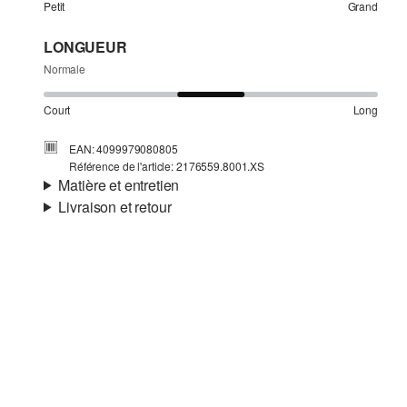
Petit
Grand
LONGUEUR
Normale
Court
Long
EAN: 4099979080805
Référence de l'article: 2176559.8001.XS
Matière et entretien
Livraison et retour
Matière:
tissu
Informations sur l'expédition
Doublure:
tissu
Ta commande sera expédiée par SwissPost dans un délai
de 4 à 5 jours ouvrables. Pour une livraison standard, les
frais d'expédition s'élèvent à 4,00 CHF.
Retour
Tu peux nous renvoyer tes articles gratuitement dans un