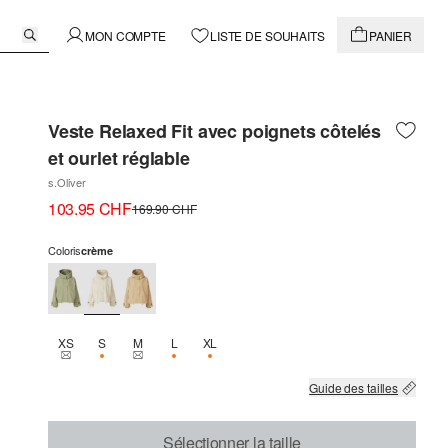
MON COMPTE
LISTE DE SOUHAITS
PANIER
Veste Relaxed Fit avec poignets côtelés
et ourlet réglable
s.Oliver
103.95 CHF
169.90 CHF
Coloris
crème
XS
S
M
L
XL
THIS SIZE IS CURRENTLY OUT OF STOCK
SEULEMENT 1 EN STOCK
THIS SIZE IS CURRENTLY OUT OF STOCK
SEULEMENT 3 EN STOCK
SEULEMENT 3 EN STOCK
Guide des tailles
Sélectionner la taille