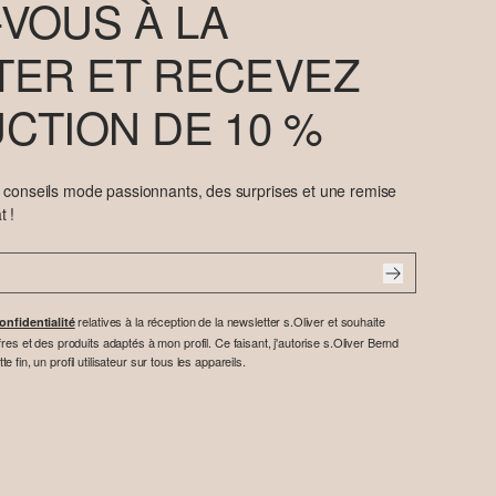
VOUS À LA
ER ET RECEVEZ
CTION DE 10 %
e conseils mode passionnants, des surprises et une remise
t !
relatives à la réception de la newsletter s.Oliver et souhaite
onfidentialité
res et des produits adaptés à mon profil. Ce faisant, j'autorise s.Oliver Bernd
fin, un profil utilisateur sur tous les appareils.