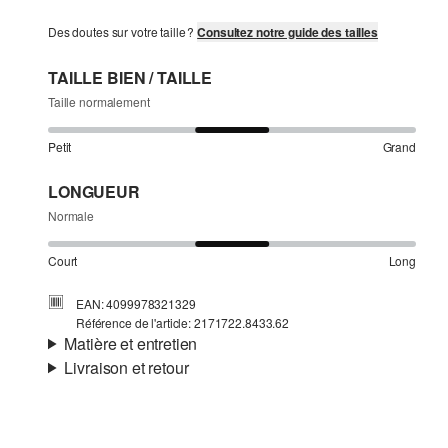
Des doutes sur votre taille ?
Consultez notre guide des tailles
TAILLE BIEN / TAILLE
Taille normalement
Petit
Grand
LONGUEUR
Normale
Court
Long
EAN: 4099978321329
Référence de l'article: 2171722.8433.62
Matière et entretien
Livraison et retour
Matière:
tissu sweat
Informations sur l'expédition
Propriété:
brossé, doux, intérieur doux et chaud
Matière:
coton mélangé
Ta commande sera expédiée par SwissPost dans un délai