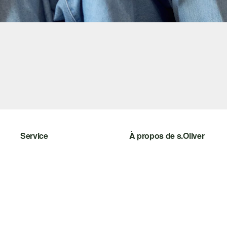
Service
À propos de s.Oliver
Aide - FAQ
S'abonner à la Newsletter
Guide des tailles
s.Oliver Card
Retours
s.Oliver Group
Vêtements
Carrière