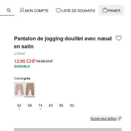
MON COMPTE
LISTE DE SOUHAITS
PANIER
Pantalon de jogging douillet avec nœud
en satin
s.Oliver
12.95 CHF
19.90 CHF
DURABLE
Coloris
grès
62
68
74
80
86
92
SEULEMENT 3 EN STOCK
SEULEMENT 2 EN STOCK
Guide des tailles