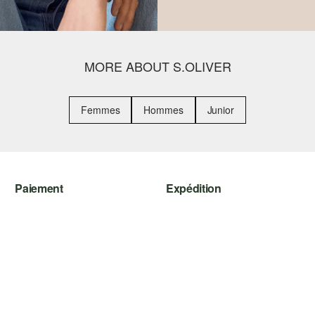
MORE ABOUT S.OLIVER
Femmes
Hommes
Junior
Paiement
Expédition
Sur facture
Suivi de colis
Carte de crédit
SwissPost
PayPal
PickPost
TWINT
My Post 24