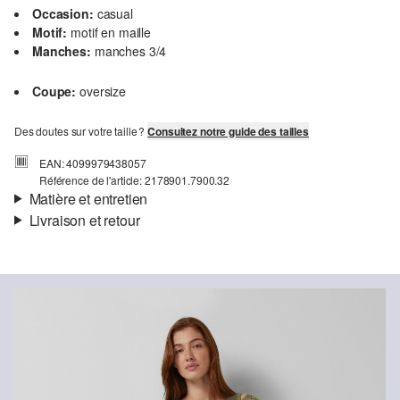
Occasion:
casual
Motif:
motif en maille
Manches:
manches 3/4
Coupe:
oversize
Des doutes sur votre taille ?
Consultez notre guide des tailles
EAN: 4099979438057
Référence de l'article: 2178901.7900.32
Matière et entretien
Livraison et retour
Propriété:
de qualité
Informations sur l'expédition
Ta commande sera expédiée par SwissPost dans un délai de 4 à 5
jours ouvrables. Pour une livraison standard, les frais d'expédition
s'élèvent à 4,00 CHF.
Détergents au chlore interdits
Retour
Ne pas mettre au sèche-linge