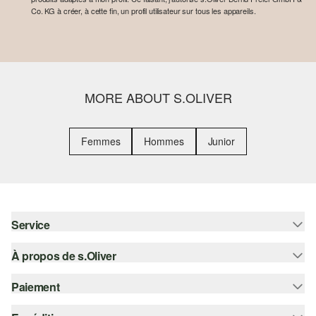
Co. KG à créer, à cette fin, un profil utilisateur sur tous les appareils.
MORE ABOUT S.OLIVER
Femmes
Hommes
Junior
Service
À propos de s.Oliver
Aide - FAQ
Guide des tailles
Paiement
S'abonner à la Newsletter
Retours
s.Oliver Card