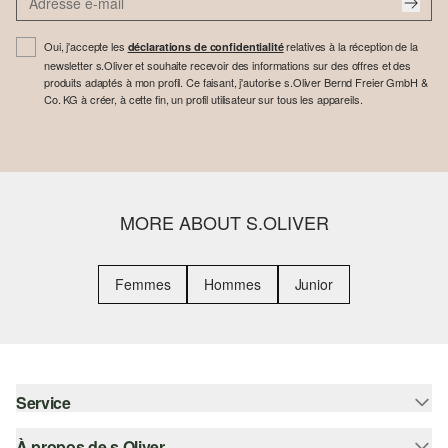
Oui, j'accepte les
relatives à la réception de la
déclarations de confidentialité
newsletter s.Oliver et souhaite recevoir des informations sur des offres et des
produits adaptés à mon profil. Ce faisant, j'autorise s.Oliver Bernd Freier GmbH &
Co. KG à créer, à cette fin, un profil utilisateur sur tous les appareils.
MORE ABOUT S.OLIVER
Femmes
Hommes
Junior
Service
À propos de s.Oliver
Aide - FAQ