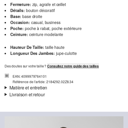
Fermeture:
zip, agrafe et œillet
Détails:
bouton décoratif
Base:
base droite
Occasion:
casual, business
Poche:
poche à rabat, poche extérieure
Ceinture:
ceinture modelante
Hauteur De Taille:
taille haute
Longueur Des Jambes:
jupe-culotte
Des doutes sur votre taille ?
Consultez notre guide des tailles
EAN: 4099979764101
Référence de l'article: 2184292.02Z8.34
Matière et entretien
Livraison et retour
Matière:
coton stretch
Informations sur l'expédition
Matière:
coton mélangé
Ta commande sera expédiée par SwissPost dans un délai de 4 à 5
jours ouvrables. Pour une livraison standard, les frais d'expédition