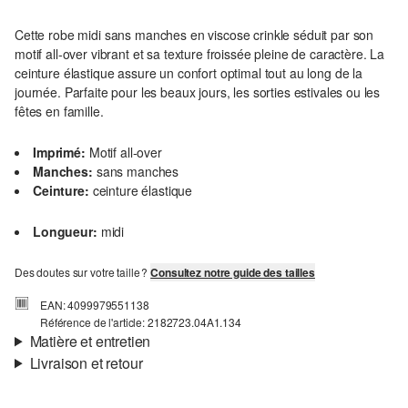
Cette robe midi sans manches en viscose crinkle séduit par son
motif all-over vibrant et sa texture froissée pleine de caractère. La
ceinture élastique assure un confort optimal tout au long de la
journée. Parfaite pour les beaux jours, les sorties estivales ou les
fêtes en famille.
Imprimé:
Motif all-over
Manches:
sans manches
Ceinture:
ceinture élastique
Longueur:
midi
Des doutes sur votre taille ?
Consultez notre guide des tailles
EAN: 4099979551138
Référence de l'article: 2182723.04A1.134
Matière et entretien
Livraison et retour
Matière:
tissu
Informations sur l'expédition
Propriété:
froissé