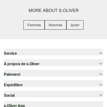
MORE ABOUT S.OLIVER
Femmes
Hommes
Junior
Service
À propos de s.Oliver
Aide - FAQ
Guide des tailles
Paiement
S'abonner à la Newsletter
Retours
s.Oliver Card
Expédition
Sur facture
Vêtements
s.Oliver Group
Carte de crédit
Social
Suivi de colis
Carrière
PayPal
SwissPost
s.Oliver App
instagram