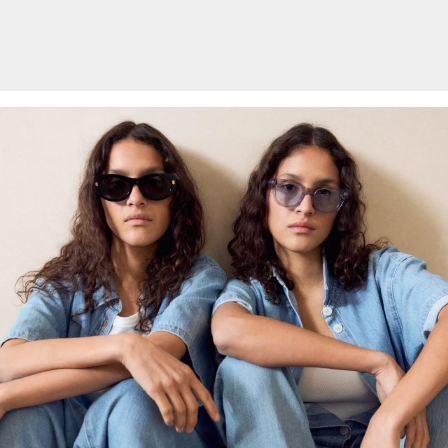
Viscose plus responsable : Ce produit contient de la viscose plus
responsable. Pour la production, seul du bois provenant d’une
sylviculture certifiée est utilisé. Au cours du processus de
production, la consommation d’eau et les émissions de gaz à effet
de serre sont considérablement réduits par rapport à la production
d’autres fibres naturelles non certifiées.