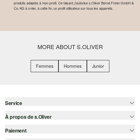
produits adaptés à mon profil. Ce faisant, j'autorise s.Oliver Bernd Freier GmbH &
Co. KG à créer, à cette fin, un profil utilisateur sur tous les appareils.
MORE ABOUT S.OLIVER
Femmes
Hommes
Junior
Service
À propos de s.Oliver
Aide - FAQ
Guide des tailles
Paiement
S'abonner à la Newsletter
Retours