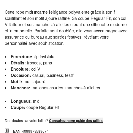
Cette robe midi incarne l'élégance polyvalente grâce à son fil
scintillant et son motif ajouré raffiné. Sa coupe Regular Fit, son col
V flatteur et ses manches à ailettes créent une silhouette moderne
et intemporelle. Parfaitement doublée, elle vous accompagne avec
assurance du bureau aux soirées festives, révélant votre
personnalité avec sophistication.
Fermeture:
zip invisible
Détails:
fronces, pans
Encolure:
col V
Occasion:
casual, business, festif
Motif:
motif ajouré
Manches:
manches courtes, manches à ailettes
Longueur:
midi
Coupe:
coupe Regular Fit
Des doutes sur votre taille ?
Consultez notre guide des tailles
EAN: 4099979589674