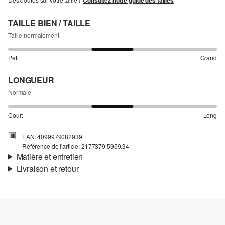
Consultez notre guide des tailles
TAILLE BIEN / TAILLE
Taille normalement
Petit
Grand
LONGUEUR
Normale
Court
Long
EAN: 4099979082939
Référence de l'article: 2177379.5959.34
Matière et entretien
Livraison et retour
Matière:
Mousseline
Informations sur l'expédition
Doublure:
Viscose
Ta commande sera expédiée par SwissPost dans un délai de 4 à 5
jours ouvrables. Pour une livraison standard, les frais d'expédition