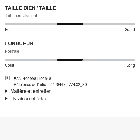
TAILLE BIEN / TAILLE
Taille normalement
Petit
Grand
LONGUEUR
Normale
Court
Long
EAN: 4099981196648
Référence de l'article: 2178467.57Z4.32_30
Matière et entretien
Livraison et retour
Matière:
Denim
Informations sur l'expédition
Propriété:
élastique
Matière:
coton mélangé
Ta commande sera expédiée par SwissPost dans un délai de 4 à 5
jours ouvrables. Pour une livraison standard, les frais d'expédition
s'élèvent à 4,00 CHF.