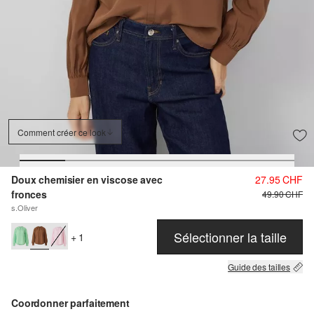
Comment créer ce look
Doux chemisier en viscose avec
27.95 CHF
fronces
49.90 CHF
s.Oliver
Sélectionner la taille
+ 1
Guide des tailles
Coordonner parfaitement