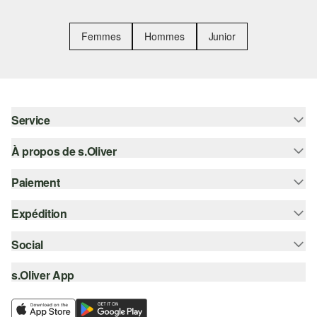
Femmes
Hommes
Junior
Service
À propos de s.Oliver
Aide - FAQ
Guide des tailles
Paiement
S'abonner à la Newsletter
Retours
s.Oliver Card
Expédition
Sur facture
Vêtements
s.Oliver Group
Carte de crédit
Social
Suivi de colis
Carrière
PayPal
SwissPost
s.Oliver App
instagram
Liste d'envies
TWINT
PickPost
facebook
Durabilité
Klarna