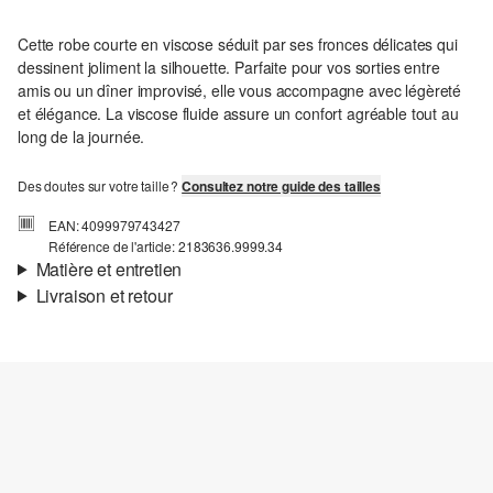
Cette robe courte en viscose séduit par ses fronces délicates qui
dessinent joliment la silhouette. Parfaite pour vos sorties entre
amis ou un dîner improvisé, elle vous accompagne avec légèreté
et élégance. La viscose fluide assure un confort agréable tout au
long de la journée.
Des doutes sur votre taille ?
Consultez notre guide des tailles
EAN: 4099979743427
Référence de l'article: 2183636.9999.34
Matière et entretien
Livraison et retour
Informations sur l'expédition
Ta commande sera expédiée par SwissPost dans un délai de 4 à 5
jours ouvrables. Pour une livraison standard, les frais d'expédition
s'élèvent à 4,00 CHF.
Détergents au chlore interdits
Ne pas mettre au sèche-linge
Retour