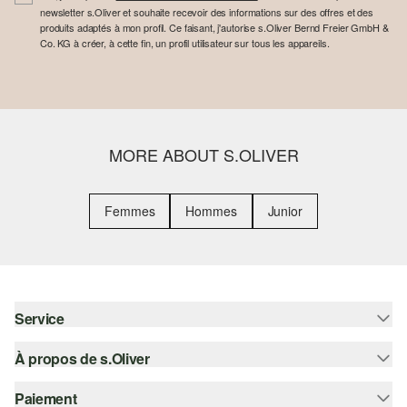
newsletter s.Oliver et souhaite recevoir des informations sur des offres et des
produits adaptés à mon profil. Ce faisant, j'autorise s.Oliver Bernd Freier GmbH &
Co. KG à créer, à cette fin, un profil utilisateur sur tous les appareils.
MORE ABOUT S.OLIVER
Femmes
Hommes
Junior
Service
À propos de s.Oliver
Aide - FAQ
Guide des tailles
Paiement
S'abonner à la Newsletter