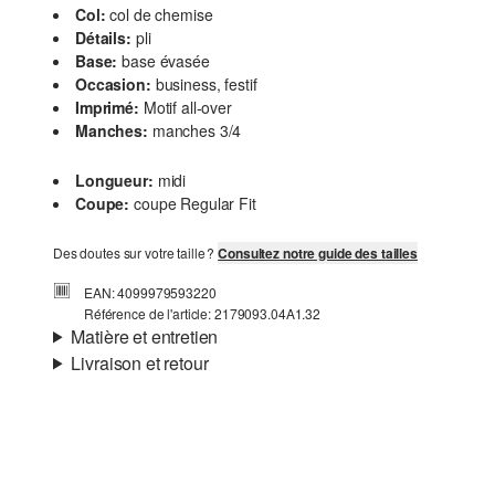
Col:
col de chemise
Détails:
pli
Base:
base évasée
Occasion:
business, festif
Imprimé:
Motif all-over
Manches:
manches 3/4
Longueur:
midi
Coupe:
coupe Regular Fit
Des doutes sur votre taille ?
Consultez notre guide des tailles
EAN: 4099979593220
Référence de l'article: 2179093.04A1.32
Matière et entretien
Livraison et retour
Doublure:
Viscose
Informations sur l'expédition
Matière:
viscose mélangée
Ta commande sera expédiée par SwissPost dans un délai
de 4 à 5 jours ouvrables. Pour une livraison standard, les