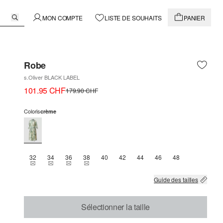
MON COMPTE
LISTE DE SOUHAITS
PANIER
Robe
s.Oliver BLACK LABEL
101.95 CHF
179.90 CHF
Coloris
crème
32
34
36
38
40
42
44
46
48
THIS SIZE IS CURRENTLY OUT OF STOCK
THIS SIZE IS CURRENTLY OUT OF STOCK
THIS SIZE IS CURRENTLY OUT OF STOCK
THIS SIZE IS CURRENTLY OUT OF STOCK
Guide des tailles
Sélectionner la taille