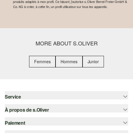
produits adaptés à mon profil. Ce faisant, j'autorise s.Oliver Bernd Freier GmbH &
Co. KG à créer, à cette fin, un profil utilisateur sur tous les appareils.
MORE ABOUT S.OLIVER
Femmes
Hommes
Junior
Service
À propos de s.Oliver
Aide - FAQ
Guide des tailles
Paiement
S'abonner à la Newsletter
Retours
s.Oliver Card