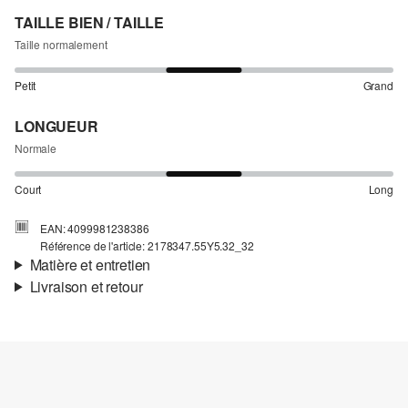
TAILLE BIEN / TAILLE
Taille normalement
Petit
Grand
LONGUEUR
Normale
Court
Long
EAN: 4099981238386
Référence de l'article: 2178347.55Y5.32_32
Matière et entretien
Livraison et retour
Matière:
Denim
Informations sur l'expédition
Propriété:
rigide
Matière:
Coton
Ta commande sera expédiée par SwissPost dans un délai de 4 à 5
jours ouvrables. Pour une livraison standard, les frais d'expédition
s'élèvent à 4,00 CHF.