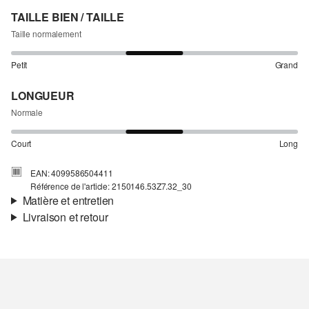
TAILLE BIEN / TAILLE
Taille normalement
Petit
Grand
LONGUEUR
Normale
Court
Long
EAN: 4099586504411
Référence de l'article: 2150146.53Z7.32_30
Matière et entretien
Livraison et retour
Matière:
Denim
Informations sur l'expédition
Propriété:
élastique
Matière:
coton mélangé
Ta commande sera expédiée par SwissPost dans un délai de 4 à 5
jours ouvrables. Pour une livraison standard, les frais d'expédition
s'élèvent à 4,00 CHF.