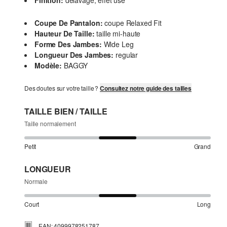
Finition:
délavage, effet usé
Coupe De Pantalon:
coupe Relaxed Fit
Hauteur De Taille:
taille mi-haute
Forme Des Jambes:
Wide Leg
Longueur Des Jambes:
regular
Modèle:
BAGGY
Des doutes sur votre taille ?
Consultez notre guide des tailles
TAILLE BIEN / TAILLE
Taille normalement
Petit
Grand
LONGUEUR
Normale
Court
Long
EAN: 4099978251787