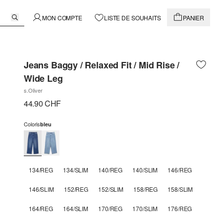
MON COMPTE
LISTE DE SOUHAITS
PANIER
Jeans Baggy / Relaxed Fit / Mid Rise /
Wide Leg
s.Oliver
44.90 CHF
Coloris
bleu
134/REG
134/SLIM
140/REG
140/SLIM
146/REG
146/SLIM
152/REG
152/SLIM
158/REG
158/SLIM
164/REG
164/SLIM
170/REG
170/SLIM
176/REG