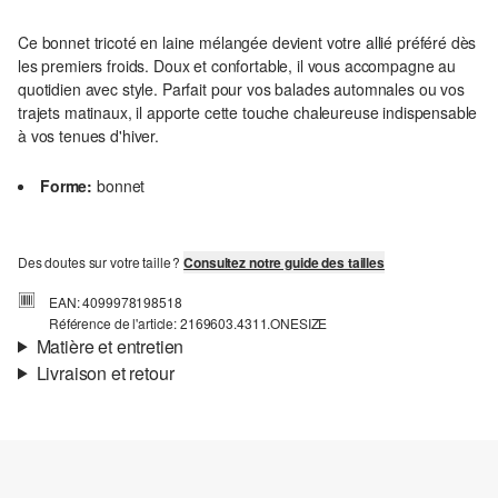
Ce bonnet tricoté en laine mélangée devient votre allié préféré dès
les premiers froids. Doux et confortable, il vous accompagne au
quotidien avec style. Parfait pour vos balades automnales ou vos
trajets matinaux, il apporte cette touche chaleureuse indispensable
à vos tenues d'hiver.
Forme:
bonnet
Des doutes sur votre taille ?
Consultez notre guide des tailles
EAN: 4099978198518
Référence de l'article: 2169603.4311.ONESIZE
Matière et entretien
Livraison et retour
Matière:
Maille
Informations sur l'expédition
Matière:
Polyester, Polyamide, Laine
Ta commande sera expédiée par SwissPost dans un délai de 4 à 5
jours ouvrables. Pour une livraison standard, les frais d'expédition