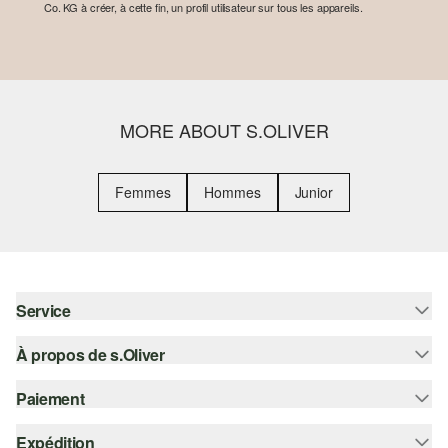
Co. KG à créer, à cette fin, un profil utilisateur sur tous les appareils.
MORE ABOUT S.OLIVER
Femmes
Hommes
Junior
Service
À propos de s.Oliver
Aide - FAQ
Guide des tailles
Paiement
S'abonner à la Newsletter
Retours
s.Oliver Card
Expédition
Sur facture