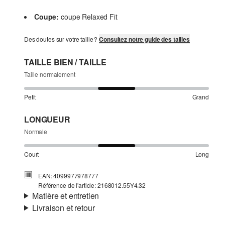
Coupe:
coupe Relaxed Fit
Des doutes sur votre taille ?
Consultez notre guide des tailles
TAILLE BIEN / TAILLE
Taille normalement
Petit
Grand
LONGUEUR
Normale
Court
Long
EAN: 4099977978777
Référence de l'article: 2168012.55Y4.32
Matière et entretien
Livraison et retour
Propriété:
texturé
Informations sur l'expédition