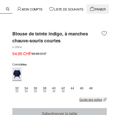
MON COMPTE
LISTE DE SOUHAITS
PANIER
Blouse de teinte indigo, à manches
chauve-souris courtes
s.Oliver
54.95 CHF
69.90 CHF
Coloris
bleu
32
34
36
38
40
42
44
46
48
THIS SIZE IS CURRENTLY OUT OF STOCK
THIS SIZE IS CURRENTLY OUT OF STOCK
THIS SIZE IS CURRENTLY OUT OF STOCK
THIS SIZE IS CURRENTLY OUT OF STOCK
THIS SIZE IS CURRENTLY OUT OF STOCK
THIS SIZE IS CURRENTLY OUT OF 
Guide des tailles
Sélectionner la taille