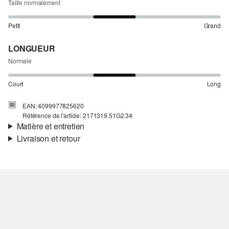
Taille normalement
Petit
Grand
LONGUEUR
Normale
Court
Long
EAN: 4099977825620
Référence de l'article: 2171319.51G2.34
Matière et entretien
Livraison et retour
Matière:
popeline
Informations sur l'expédition
Matière:
Coton
Ta commande sera expédiée par SwissPost dans un délai de 4 à 5
jours ouvrables. Pour une livraison standard, les frais d'expédition
s'élèvent à 4,00 CHF.
Retour