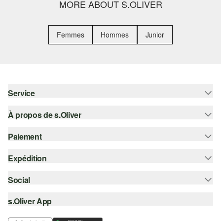
MORE ABOUT S.OLIVER
Femmes
Hommes
Junior
Service
À propos de s.Oliver
Aide - FAQ
Guide des tailles
Paiement
S'abonner à la Newsletter
Retours
s.Oliver Card
Expédition
Sur facture
Vêtements
s.Oliver Group
Carte de crédit
Social
Suivi de colis
Carrière
PayPal
SwissPost
s.Oliver App
instagram
Liste d'envies
TWINT
PickPost
facebook