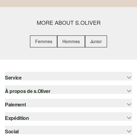
MORE ABOUT S.OLIVER
Femmes
Hommes
Junior
Service
À propos de s.Oliver
Aide - FAQ
Guide des tailles
Paiement
S'abonner à la Newsletter
Retours
s.Oliver Card
Expédition
Sur facture
Vêtements
s.Oliver Group
Carte de crédit
Social
Suivi de colis
Carrière