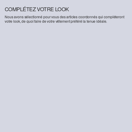
COMPLÉTEZ VOTRE LOOK
Nous avons sélectionné pour vous des articles coordonnés qui complèteront
votre look, de quoi faire de votre vêtement préféré la tenue idéale.
-19%
T-shirt à imprimé artistique
20.95 CHF
25.90 CHF