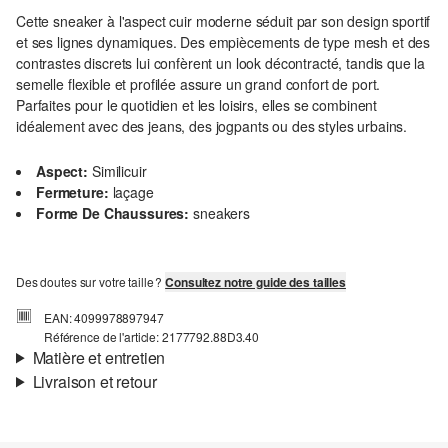
Cette sneaker à l'aspect cuir moderne séduit par son design sportif
et ses lignes dynamiques. Des empiècements de type mesh et des
contrastes discrets lui confèrent un look décontracté, tandis que la
semelle flexible et profilée assure un grand confort de port.
Parfaites pour le quotidien et les loisirs, elles se combinent
idéalement avec des jeans, des jogpants ou des styles urbains.
Aspect:
Similicuir
Fermeture:
laçage
Forme De Chaussures:
sneakers
Des doutes sur votre taille ?
Consultez notre guide des tailles
EAN: 4099978897947
Référence de l'article: 2177792.88D3.40
Matière et entretien
Livraison et retour
Matière:
synthétique
Informations sur l'expédition