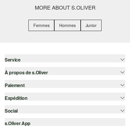
MORE ABOUT S.OLIVER
Femmes
Hommes
Junior
Service
À propos de s.Oliver
Aide - FAQ
Guide des tailles
Paiement
S'abonner à la Newsletter
Retours
s.Oliver Card
Expédition
Sur facture
Vêtements
s.Oliver Group
Carte de crédit
Social
Suivi de colis
Carrière
PayPal
SwissPost
s.Oliver App
instagram
Liste d'envies
TWINT